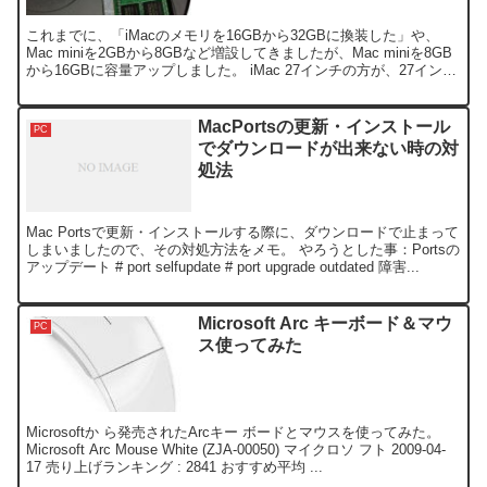
これまでに、「iMacのメモリを16GBから32GBに換装した」や、
Mac miniを2GBから8GBなど増設してきましたが、Mac miniを8GB
から16GBに容量アップしました。 iMac 27インチの方が、27インチ
で画面大きいし、...
MacPortsの更新・インストール
PC
でダウンロードが出来ない時の対
処法
Mac Portsで更新・インストールする際に、ダウンロードで止まって
しまいましたので、その対処方法をメモ。 やろうとした事：Portsの
アップデート # port selfupdate # port upgrade outdated 障害...
Microsoft Arc キーボード＆マウ
PC
ス使ってみた
Microsoftか ら発売されたArcキー ボードとマウスを使ってみた。
Microsoft Arc Mouse White (ZJA-00050) マイクロソ フト 2009-04-
17 売り上げランキング : 2841 おすすめ平均 ...