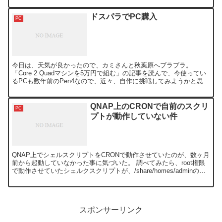
ドスパラでPC購入
PC
今日は、天気が良かったので、カミさんと秋葉原へブラブラ。
「Core 2 Quadマシンを5万円で組む」の記事を読んで、今使ってい
るPCも数年前のPen4なので、近々、自作に挑戦してみようかと思
い、調査してきた。 クレバリー、TwoTop、...
QNAP上のCRONで自前のスクリ
PC
プトが動作していない件
QNAP上でシェルスクリプトをCRONで動作させていたのが、数ヶ月
前から起動していなかった事に気づいた。 調べてみたら、root権限
で動作させていたシェルクスクリプトが、/share/homes/adminのデ
ィレクトリがないとのエラー表示...
スポンサーリンク