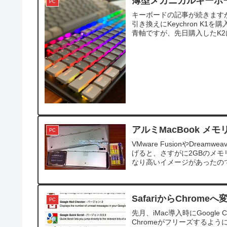
薄型メカニカルキーボード 
PC
キーボードの記事が続きますが、
引き換えにKeychron K1を
青軸ですが、先日購入したK2に
アルミMacBook メモ
PC
VMware FusionやDre
げると、さすがに2GBのメモ
なり高いイメージがあったので
SafariからChromeへ
PC
先月、iMac導入時にGoog
Chromeがフリーズするように