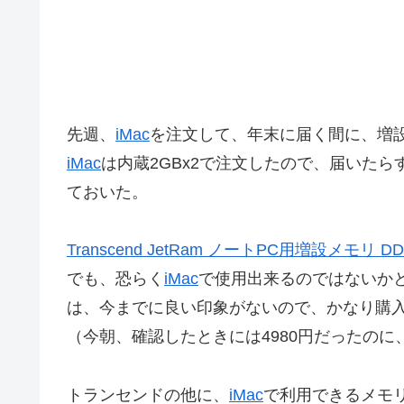
先週、
iMac
を注文して、年末に届く間に、増
iMac
は内蔵2GBx2で注文したので、届いたら
ておいた。
Transcend JetRam ノートPC用増設メモリ DDR
でも、恐らく
iMac
で使用出来るのではないか
は、今までに良い印象がないので、かなり購
（今朝、確認したときには4980円だったのに
トランセンドの他に、
iMac
で利用できるメモ