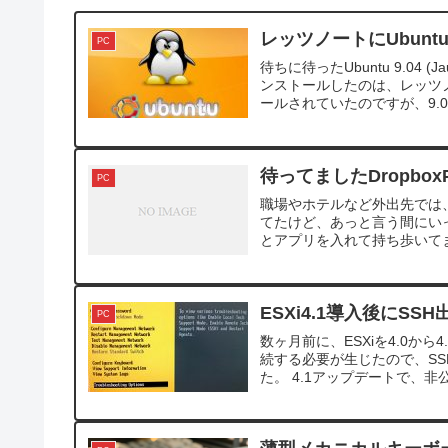
レッツノートにUbuntu
PC
待ちに待ったUbuntu 9.04
ンストールしたのは、レッツノート
ールされていたのですが、9.0.
待ってましたDropboxPo
PC
職場やホテルなど外出先では、Po
てたけど、あっと言う間にいっぱ
とアプリを入れて持ち歩いてます
ESXi4.1導入後にS
PC
数ヶ月前に、ESXiを4.0か
続する必要が生じたので、SSH接
た。 4.1アップデートで、非公式