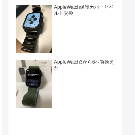
AppleWatch保護カバーとベ
ルト交換
AppleWatch3から6へ買換え
た