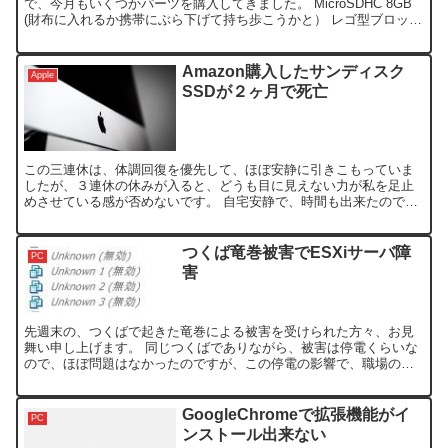
で、今月もいくつかパーツを購入してきました。 MicroSDHC 8GB
(財布に入れるか携帯にぶら下げて持ち歩こうかと） レゴ型ブロック
スピーカー （電源不要のスピーカー） サン...
Amazon購入したサンディスク
Apple
SSDが２ヶ月で死亡
この三連休は、体調回復を優先して、ほぼ安静に引きこもっていま
したが、３連休の休みが入ると、どうも目に見えない力が私を足止
めさせている感が否めないです。 自宅安静で、時間も出来たので、
そろそろ年賀状の準備をするか！と、iMacで作業しており、...
つくば竜巻被害でESXiサーバ障
PC
害
先週末の、つくばで起きた竜巻による被害を受けられた方々、お見
舞い申し上げます。 同じつくばでありながら、被害は停電くらいな
ので、ほぼ問題はなかったのですが、この停電の影響で、職場の
ESXiサーバで障害が起きました。 竜巻の停電後、電力復旧し...
GoogleChromeで拡張機能がイ
PC
ンストール出来ない