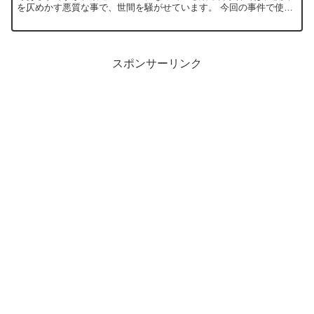
を仄めかす悪質な事で、世間を騒がせています。 今回の事件で使わ
れた手口として、Torが挙げられましたが、ごく一般的なプロ...
スポンサーリンク