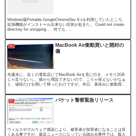
Windows版Portable GoogleChromeDev 8.xを利用していたところ、
拡張機能がインストール出来ない症状が起きた。 Could not create
directory for unzipping .... 何でも、...
MacBook Air衝動買いと開封の
PC
儀
先週末に、近くの電気店にてMacBook Airを見に行き、メモリ2GB
じゃ足りないし、後から増設できないので、こりゃ使えないかなぁ
と、値段だけを聞いて帰ったわけですが、本日、昼休みに衝動買い
してしまいました。 我が家には、MacBook,...
パケット警察緊急リリース
PC
ウィルスやマルウェア感染により、被害者が加害者になることは良
くある事ですが、最近ニュースになっている踏み台事件では、殺人