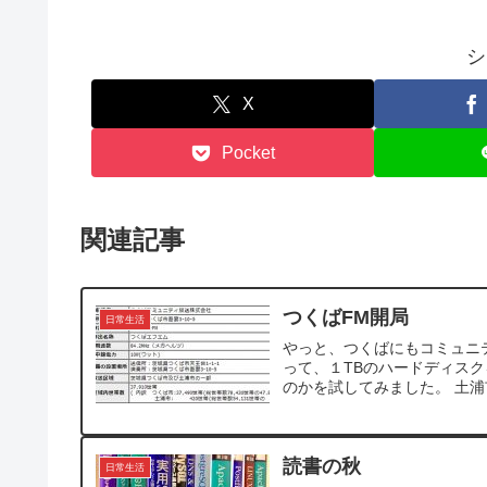
シ
X
Pocket
関連記事
つくばFM開局
日常生活
やっと、つくばにもコミュニ
って、１TBのハードディス
のかを試してみました。 土浦
読書の秋
日常生活