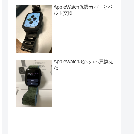
AppleWatch保護カバーとベ
ルト交換
AppleWatch3から6へ買換え
た