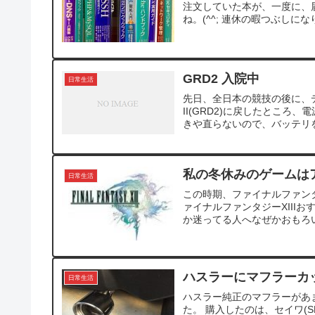
注文していた本が、一度に、
ね。(^^; 連休の暇つぶしに
GRD2 入院中
日常生活
先日、全日本の競技の後に、デジ
II(GRD2)に戻したとこ
きや直らないので、バッテリを
私の冬休みのゲームは
日常生活
この時期、ファイナルファンタ
ァイナルファンタジーXIII
か迷ってる人へなぜかおもろい！
ハスラーにマフラーカ
日常生活
ハスラー純正のマフラーがあ
た。 購入したのは、セイワ(SE