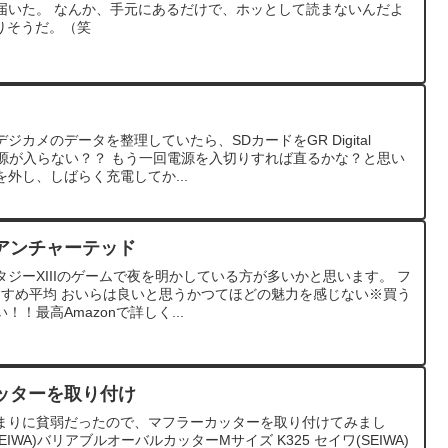
届いた。 なんか、手元にあるだけで、ホッとして読まないんだよ
なりそうだ。（笑
カメのデータを整理していたら、SDカードをGR Digital
ろ、電源が入らない？？ もう一回電源を入切りすれば直るかな？と思い
外し、しばらく充電してか...
アンチャーテッド
ジーXIIIのゲームで夜を明かしている方が多いかと思います。 フ
おすすめ平均 おいらは良いと思うかつてほどの魅力を感じない※買う
！最高Amazonで詳しく...
ッターを取り付け
まりに貧弱だったので、マフラーカッターを取り付けてみまし
IWA)バリアブルオーバルカッターMサイズ K325 セイワ(SEIWA)