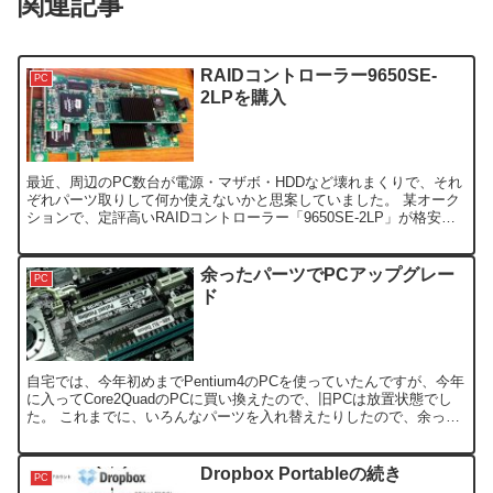
関連記事
RAIDコントローラー9650SE-
PC
2LPを購入
最近、周辺のPC数台が電源・マザボ・HDDなど壊れまくりで、それ
ぞれパーツ取りして何か使えないかと思案していました。 某オーク
ションで、定評高いRAIDコントローラー「9650SE-2LP」が格安に
入手できたので、パーツを集めて、9650S...
余ったパーツでPCアップグレー
PC
ド
自宅では、今年初めまでPentium4のPCを使っていたんですが、今年
に入ってCore2QuadのPCに買い換えたので、旧PCは放置状態でし
た。 これまでに、いろんなパーツを入れ替えたりしたので、余って
るパーツで、旧PC内部を入れ替えてみた...
Dropbox Portableの続き
PC