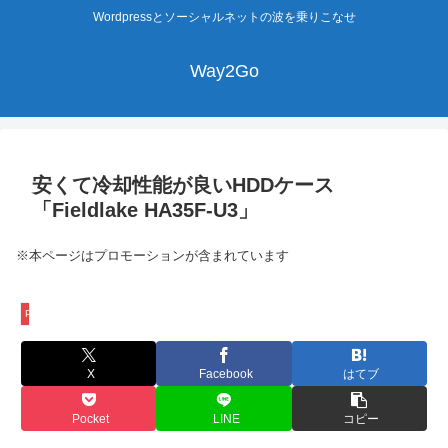
Wordpressとソーシャルネットの波を乗りこなせ
Way2Go
安くて冷却性能が良いHDDケース
「Fieldlake HA35F-U3」
※本ページはプロモーションが含まれています
PC
X
Facebook
はてブ
Pocket
LINE
コピー