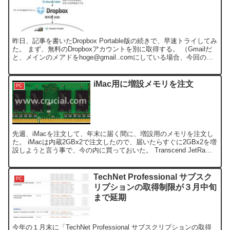
昨日、記事を書いたDropbox Portable版の続きで、早速トライしてみ
た。 まず、無料のDropboxアカウントを別に取得する。 （Gmailだ
と、メインのメアドを
hoge@gmail..com
にしている場合、今回の
Portable...
iMac用に増設メモリを注文
PC
先週、iMacを注文して、年末に届く間に、増設用のメモリを注文し
た。 iMacは内蔵2GBx2で注文したので、届いたらすぐに2GBx2を増
設しようと言う事で、今の内に買っておいた。 Transcend JetRam
ノートPC用増設メモリ ...
TechNet Professional サブスク
PC
リプションの取得制限が３月中旬
まで延期
今年の１月末に「TechNet Professional サブスクリプションの取得