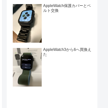
AppleWatch保護カバーとベ
ルト交換
AppleWatch3から6へ買換え
た