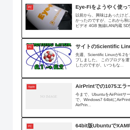
Eye-Fiをようやく使
PC
以前から、興味はあったけど
かったのですが、これから秋
ビデオ 4GB 無線LAN内蔵 
サイトのScientific
PC
先週、Scientific Lin
プしました。 このブログを運営し
したのですが、いつもな...
AirPrintでの1075エラ
Apple
今まで、UbuntuをAirPr
で、Windows7 64bitにAi
AirPrin...
64bit版UbuntuでXAM
PC