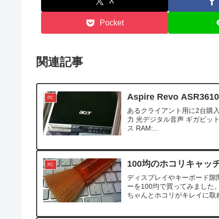
X
Pocket
関連記事
Aspire Revo ASR3
PC
あるクライアント用に2台購入した 
力 光デジタル音声 ギガビットLAN
ス RAM:...
100均のホコリキャッ
PC
ディスプレイやキーボード隙
ーを100均で買ってみました
ちゃんとホコリがキレイに取れ