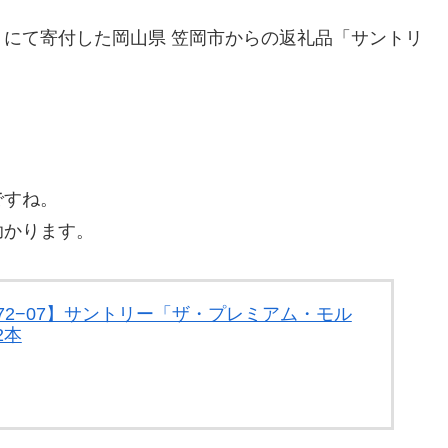
」にて寄付した岡山県 笠岡市からの返礼品「サントリ
ですね。
助かります。
72−07】サントリー「ザ・プレミアム・モル
2本