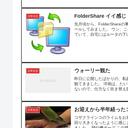
FolderShare イイ感じ
日常生活
先月頃から、FolderSha
ールしてみました。 ウン、
ていて、自宅にはルータの下に
ウォーリー観た
日常生活
昨日に公開したばかりの、私的
観てきました。 洋画は、たい
ないので、仕方なく吹き替え版
お迎えから半年経った
日常生活
コザクラインコのライムをお迎
回り大きくなったように感じ
ました。 飛行機ポーズ この