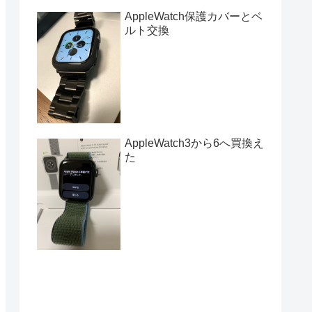
AppleWatch保護カバーとベ
ルト交換
AppleWatch3から6へ買換え
た