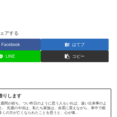
ェアする
Facebook
はてブ
LINE
コピー
借りします
1週間が経ち、つい昨日のように思う人もいれば、遠い出来事のよ
う。 先週の今頃は、私たち家族は、余震に震えながら、車中で眠
くの方が亡くなられたことを思うと、心が痛...