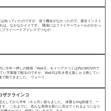
reの事は知っていたのですが、使う機会がなかったので、最近インスト
これは、なかなかイイです。 職場にはファイヤーウォールがかかっ
プライベートアドレスでつなが...
に今年一押しの映画「Wall-E」をイーアスつくば内のMOVIXで
てい字幕版で観るのですが、Wall-Eは吹き替え版しか上映してい
で観てきました。 ウォーリ...
コザクラインコ
えしてから半年（６ヵ月）経ちました。 体重も54g前後で、一
ます。 これまでに、色んな表情を新たに見せてくれるようになり
飛行機ポーズは、発情しているので、あま...