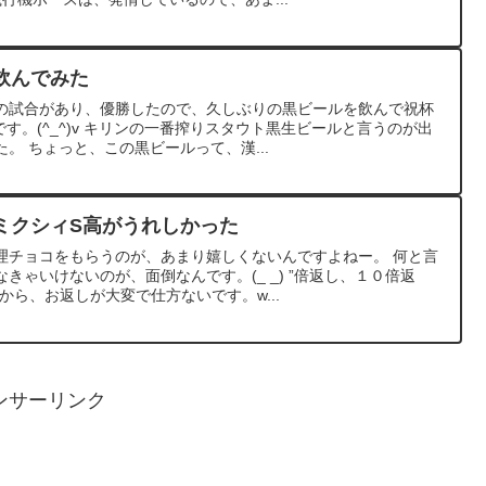
飲んでみた
の試合があり、優勝したので、久しぶりの黒ビールを飲んで祝杯
す。(^_^)v キリンの一番搾りスタウト黒生ビールと言うのが出
。 ちょっと、この黒ビールって、漢...
ミクシィS高がうれしかった
理チョコをもらうのが、あまり嬉しくないんですよねー。 何と言
きゃいけないのが、面倒なんです。(_ _) ”倍返し、１０倍返
から、お返しが大変で仕方ないです。w...
ンサーリンク