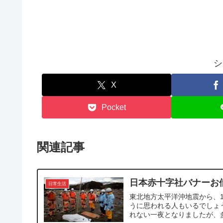
シ
X
Pocket
関連記事
日本赤十字社バナーお
日常生活
東北地方太平洋沖地震から、
うに思われる人もいるでしょ
れない一夜となりましたが、多