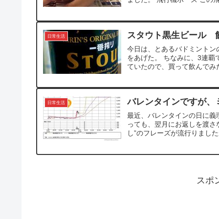
スタウト黒生ビール 
日常生活
今日は、とあるバドミントン
をあげた。 ちなみに、3連覇で
ていたので、買って飲んでみた
バレンタインですが、
日常生活
最近、バレンタインの日に義
っても、翌月にお返しを渡さな
し”のフレーズが流行りました
スポ