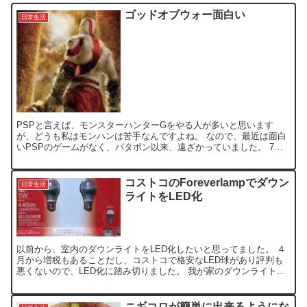
ゴッドオブウォー面白い
日常生活
PSPと言えば、モンスターハンターGをやる人が多いと思います
が、どうも私はモンハンは苦手なんですよね。 なので、最近は面白
いPSPのゲームがなく、パタポン以来、遠ざかっていました。 7月
に入って、PS2では知ってはいたゴッドオブウォーのPS...
コストコのForeverlampでダウン
日常生活
ライトをLED化
以前から、室内のダウンライトをLED化したいと思ってました。 ４
月から増税もあることだし、コストコで格安なLED球があり評判も
悪くないので、LED化に踏み切りました。 我が家のダウンライト
は、口金E17のクリプトン球なので、下記をコストコで...
ニギコロが簡単に出来るようにな