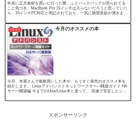
年末に正月食材を買いに行った際、ふとバックパックが売られてる
こと気づき、MacBook Pro 15インチは入らないだろうと思っていた
ら、15インチPC対応と明記されており、一気に購買意欲が湧きまし
た。 早速、その場で調べてみた所、どうやら...
今月のオススメの本
日常生活
今月、本屋さんで衝動買いした本や、もうすぐ発売のオススメ本を
紹介します。 Linuxアドバンストネットワークサーバ構築ガイド HA
サーバ構築編 今までのUnix/Linux本と違って、 高速で安定したシス
テムの運用方法から、負荷分散・冗長構...
スポンサーリンク