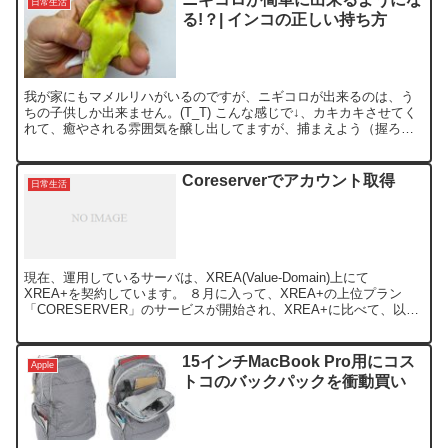
日常生活
る!？| インコの正しい持ち方
我が家にもマメルリハがいるのですが、ニギコロが出来るのは、う
ちの子供しか出来ません。(T_T) こんな感じで↓、カキカキさせてく
れて、癒やされる雰囲気を醸し出してますが、捕まえよう（握ろ
う）とすると、いきなりガブッと、ツンデレな可愛いやつな...
Coreserverでアカウント取得
日常生活
現在、運用しているサーバは、XREA(Value-Domain)上にて
XREA+を契約しています。 ８月に入って、XREA+の上位プラン
「CORESERVER」のサービスが開始され、XREA+に比べて、以下
（表）の魅力的な設定になってます。...
15インチMacBook Pro用にコス
Apple
トコのバックパックを衝動買い