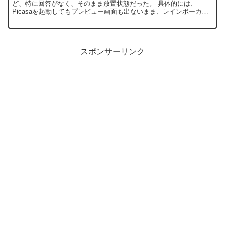
ど、特に回答がなく、そのまま放置状態だった。 具体的には、
Picasaを起動してもプレビュー画面も出ないまま、レインボーカー
ソルが回りっぱなしで、強制終了。 ...
スポンサーリンク