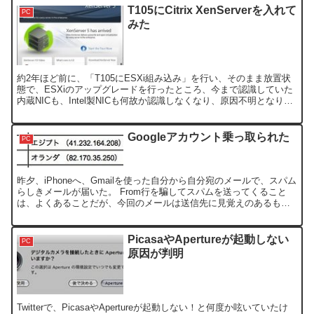
T105にCitrix XenServerを入れて
PC
みた
約2年ほど前に、「T105にESXi組み込み」を行い、そのまま放置状
態で、ESXiのアップグレードを行ったところ、今まで認識していた
内蔵NICも、Intel製NICも何故か認識しなくなり、原因不明となりま
した。 ESXiの中には、いくつかゲ...
Googleアカウント乗っ取られた
PC
昨夕、iPhoneへ、Gmailを使った自分から自分宛のメールで、スパム
らしきメールが届いた。 From行を騙してスパムを送ってくること
は、よくあることだが、今回のメールは送信先に見覚えのあるもの
ばかりで、Mailer Daemonから未到...
PicasaやApertureが起動しない
PC
原因が判明
Twitterで、PicasaやApertureが起動しない！と何度か呟いていたけ