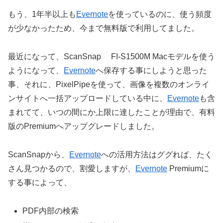
もう、1年半以上も
Evernote
を使っているのに、使う頻度
が少なかったため、今まで無料版で利用してました。
最近になって、ScanSnap FI-S1500M Macモデルを使う
ようになって、
Evernote
へ保存する事にしようと思った
事、それに、PixelPipeを使って、画像を複数のオンライ
ンサイトへ一括アップロードしている中に、
Evernote
も含
まれてて、いつの間にか上限に達したことが理由で、有料
版のPremiumへアップグレードしました。
ScanSnapから、
Evernote
への活用方法はググれば、たく
さん見つかるので、割愛しますが、
Evernote
Premiumに
する事によって、
PDF内部の検索