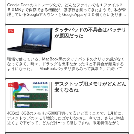
Google Docsのストレージ化で、どんなファイルでも１ファイル２
５０MBまで保存できる機能が、ほぼ行き渡ってきたようで、私が管
理しているGoogleアカウントとGoogleAppsが１０個くらいあります
が、どれも適用されました。 先日...
タッチパッドの不具合はバッテリ
PC
が原因だった
職場で使っている、MacBook黒のタッチパッドのクリック感がなく
なってきて、時々、ドラッグも出来なかったりと不具合が頻発する
ようになった。 「MacBookバッテリ膨らみって異常？」に続いて、
タッチパッドも故障？と思ったところ、原因は、こ...
デスクトップ用メモリがどんどん
PC
安くなるね
4GBx2=8GBのメモリが5000円切って安いと言うことで、1月前に、
デスクトップのメモリ増設したばかりなのに、今では、さらに半値
近くまで下がって、どんだけ〜って感じですね。限定特価ながら、
2,699円（税込）ですよ。お早めに！ AD3U...