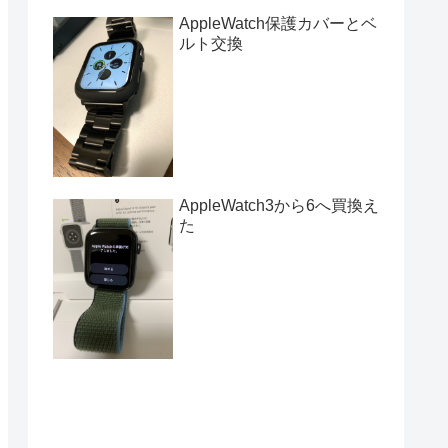
AppleWatch保護カバーとベ
ルト交換
AppleWatch3から6へ買換え
た