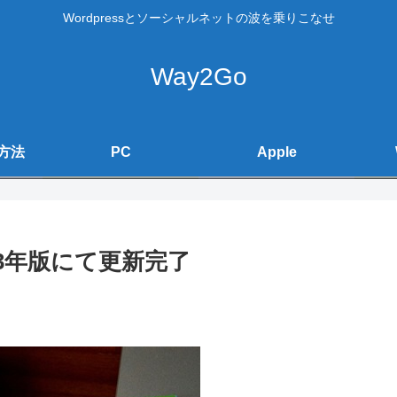
Wordpressとソーシャルネットの波を乗りこなせ
Way2Go
方法
PC
Apple
ク3年版にて更新完了