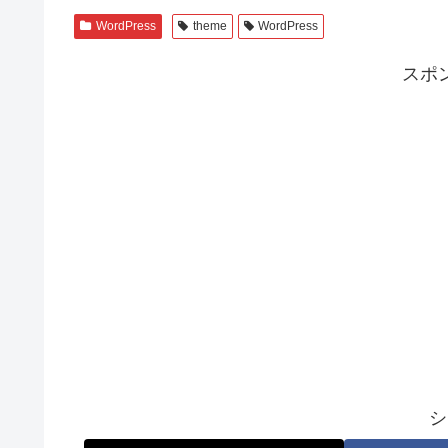
WordPress
theme
WordPress
スポ
シ