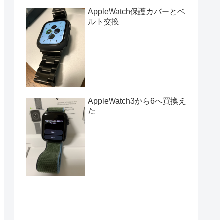
AppleWatch保護カバーとベ
ルト交換
AppleWatch3から6へ買換え
た