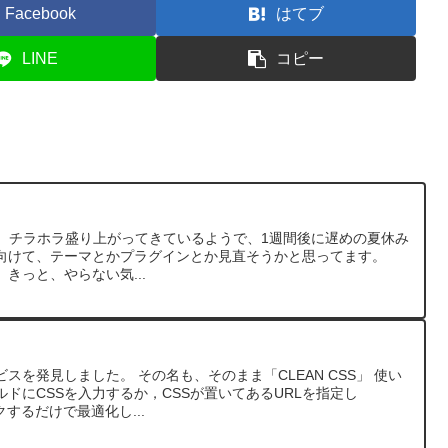
Facebook
はてブ
LINE
コピー
ta版が出て、チラホラ盛り上がってきているようで、1週間後に遅めの夏休み
.3に向けて、テーマとかプラグインとか見直そうかと思ってます。
きっと、やらない気...
スを発見しました。 その名も、そのまま「CLEAN CSS」 使い
ドにCSSを入力するか，CSSが置いてあるURLを指定し
リックするだけで最適化し...