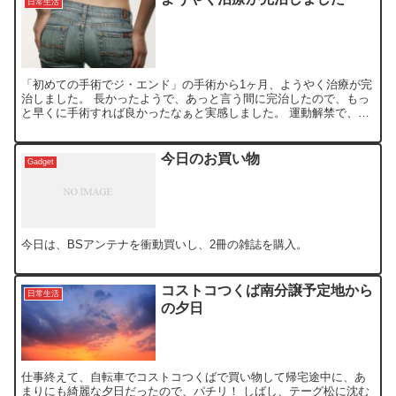
日常生活
「初めての手術でジ・エンド」の手術から1ヶ月、ようやく治療が完
治しました。 長かったようで、あっと言う間に完治したので、もっ
と早くに手術すれば良かったなぁと実感しました。 運動解禁で、ジ
ョギングしましたが、足が重いのなんの。筋力がかなり落ち...
今日のお買い物
Gadget
今日は、BSアンテナを衝動買いし、2冊の雑誌を購入。
コストコつくば南分譲予定地から
日常生活
の夕日
仕事終えて、自転車でコストコつくばで買い物して帰宅途中に、あ
まりにも綺麗な夕日だったので、パチリ！ しばし、テーグ松に沈む