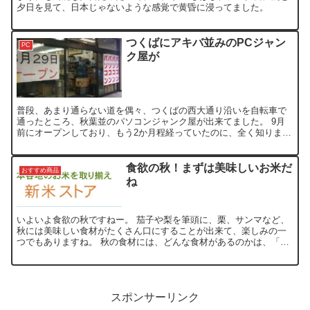
夕日を見て、日本じゃないような感覚で黄昏に浸ってました。
つくばにアキバ並みのPCジャン
PC
ク屋が
普段、あまり通らない道を偶々、つくばの西大通り沿いを自転車で
通ったところ、秋葉並のパソコンジャンク屋が出来てました。 9月
前にオープンしており、もう2か月程経っていたのに、全く知りませ
んでした。 入り口には、店名が表示されていないため、何と...
食欲の秋！まずは美味しいお米だ
おすすめ商品
ね
いよいよ食欲の秋ですねー。 茄子や梨を筆頭に、栗、サンマなど、
秋には美味しい食材がたくさん口にすることが出来て、楽しみの一
つでもありますね。 秋の食材には、どんな食材があるのかは、「旬
の食材カレンダー」でご覧になれます。 そんな、食材と一緒...
スポンサーリンク