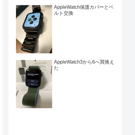
AppleWatch保護カバーとベ
ルト交換
AppleWatch3から6へ買換え
た