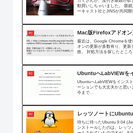
カミさんが、度付き眼鏡が欲しい
動買いしちゃいました。 眼
ーキャスト社とJINSが共同開
Mac版Firefoxア
PC
最近は、Google Chrom
オンの更新が多数有り、更新
敗。 対処方法を探したところ
UbuntuへLabVIE
PC
UbuntuへLabVIEWをイ
ーションでも大丈夫かと思います。 環境：
今まで...
レッツノートにUbuntu
PC
待ちに待ったUbuntu 9.04
ンストールしたのは、レッツノート
ールされていたのですが、9.0.