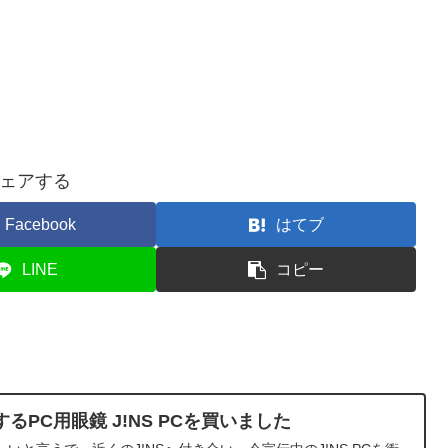
ェアする
Facebook
はてブ
LINE
コピー
PC用眼鏡 J!NS PCを買いました