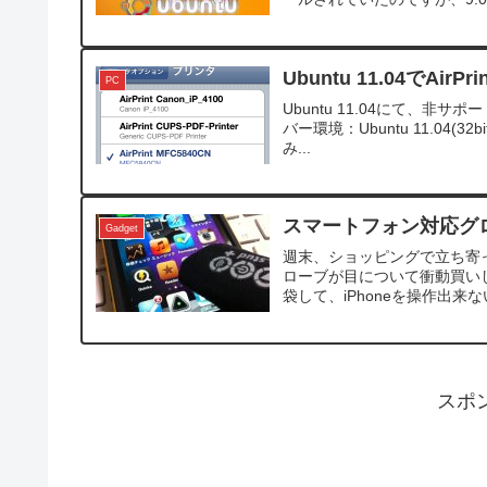
Ubuntu 11.04でAirPrin
PC
Ubuntu 11.04にて、非サ
バー環境：Ubuntu 11.04(32b
み...
スマートフォン対応グ
Gadget
週末、ショッピングで立ち寄
ローブが目について衝動買い
袋して、iPhoneを操作出来
スポ