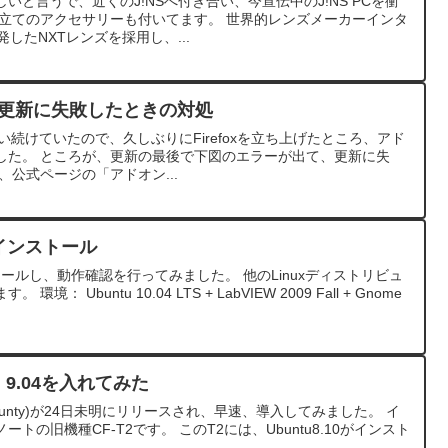
と言うで、近くのJ!NSへ付き合い、今宣伝中のJ!NS PCを衝
鏡立てのアクセサリーも付いてます。 世界的レンズメーカーインタ
発したNXTレンズを採用し、...
ドオン更新に失敗したときの対処
eを使い続けていたので、久しぶりにFirefoxを立ち上げたところ、アド
した。 ところが、更新の最後で下図のエラーが出て、更新に失
、公式ページの「アドオン...
Wをインストール
ンストールし、動作確認を行ってみました。 他のLinuxディストリビュ
 Ubuntu 10.04 LTS + LabVIEW 2009 Fall + Gnome
 9.04を入れてみた
 (Jaunty)が24日未明にリリースされ、早速、導入してみました。 イ
の旧機種CF-T2です。 このT2には、Ubuntu8.10がインスト
..