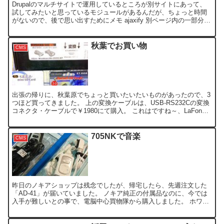
Drupalのマルチサイトで運用しているところが別サイトにあって、
試してみたいと思っているモジュールがあるんだが、ちょっと時間
がないので、後で思い出すためにメモ ajaxify 別ページ内の一部分の
HTML要素を抽出する alter_css...
秋葉でお買い物
CMS
出張の帰りに、秋葉原でちょっと買いたいたいものがあったので、3
つほど買ってきました。 上の変換ケーブルは、USB-RS232Cの変換
コネクタ・ケーブルで￥1980にて購入。 これはですね～、LaFonela
のFONルーターをDD-WRTのフ...
705NKで音楽
CMS
昨日のノキアショップは残念でしたが、帰宅したら、先週注文した
「AD-41」が届いていました。 ノキア純正の付属品なのに、今では
入手が難しいとの事で、電脳中心買物隊から購入しました。 ホワイ
トが入荷したとの事で、注文したのですが、手違いにより...