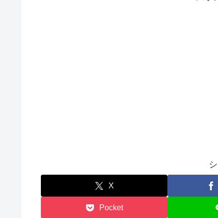
シ
X
Pocket