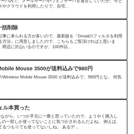
宅サーバ内で、メールサーバやウェブサーバを運営していたが、今と
やクラウドを利用したりで、自宅...
一括削除
事に来られる方が多いので、最新版を「Gmailのフィルタを利用
る方法」に用意しましたので、こちらもご覧頂ければと思いま
、周辺に沢山いるのですが、100件以...
s Mobile Mouse 3500が送料込みで980円
応のWireless Mobile Mouse 3500 が送料込みで、980円とな。 何気
ェル本買った
ていながら、いつか手元に一冊と思っていたので、ようやく購入し
ほんの一部しか使ってないことに気づかされるんだよね。 例えば、
るつもりでも使ってないしね。 あるデ...