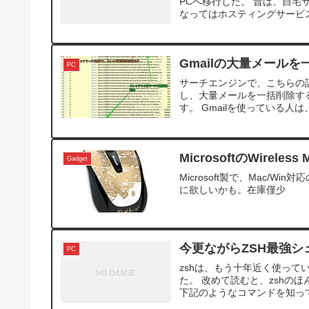
PCへ移行した。 昔は、自
なってはホスティングサービス
Gmailの大量メールを
PC
サーチエンジンで、こちらの記
し、大量メールを一括削除す
す。 Gmailを使っている人は
MicrosoftのWireles
Gadget
Microsoft製で、Mac/Win対
に欲しいかも。在庫僅少
今更ながらZSH最強シ
PC
zshは、もう十年近く使っ
た。 改めて読むと、zshの
下記のようなコマンドを知って