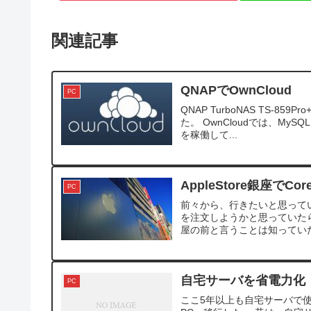
関連記事
QNAPでOwnCloud
PC
QNAP TurboNAS TS-
た。 OwnCloudでは、MySQL
を稼働して...
AppleStore銀座でCo
PC
前々から、行きたいと思っていたA
を注文しようかと思っていたら
屋の前と言うことは知っていた
自宅サーバを省電力化
PC
ここ5年以上も自宅サーバで使用