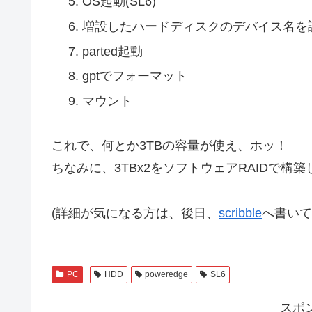
OS起動(SL6)
増設したハードディスクのデバイス名を
parted起動
gptでフォーマット
マウント
これで、何とか3TBの容量が使え、ホッ！
ちなみに、3TBx2をソフトウェアRAIDで構
(詳細が気になる方は、後日、
scribble
へ書いて
PC
HDD
poweredge
SL6
スポ