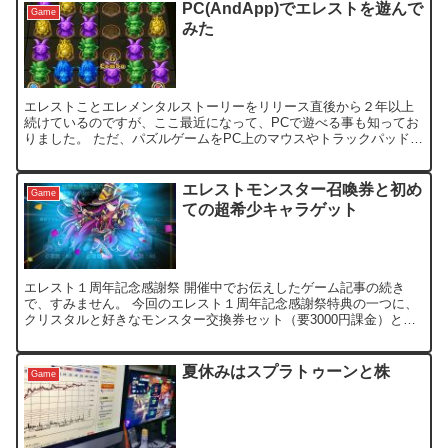
PC(AndApp)でエレストを遊んで
Game
みた
エレストことエレメンタルストーリーをリリース直後から２年以上
続けているのですが、ここ最近になって、PCで遊べる事も知ってお
りました。 ただ、パズルゲームをPC上のマウスやトラックパッドで
操作するって、操作性悪いでしょ！って、ほぼ蚊帳の外に思...
エレストモンスター召喚券と初め
Game
ての超希少キャラゲット
エレスト１周年記念感謝祭 開催中でお伝えしたゲーム記事の続き
で、すみません。 今回のエレスト１周年記念感謝祭特典の一つに、
クリスタルと好きなモンスター交換券セット（要3000円課金）と言
う、年に1回開催されるか否かの希少なイベントですが、購...
夏休みはスプラトゥーンと株
Game