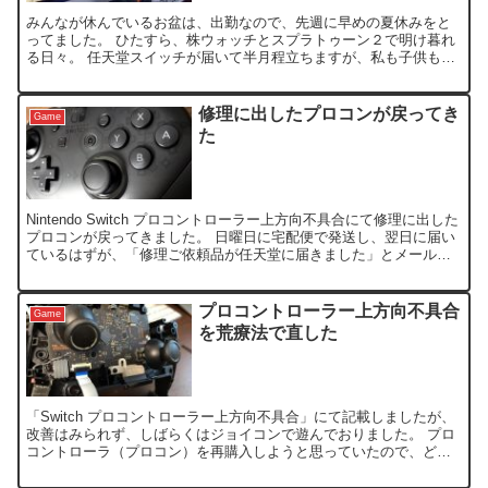
みんなが休んでいるお盆は、出勤なので、先週に早めの夏休みをと
ってました。 ひたすら、株ウォッチとスプラトゥーン２で明け暮れ
る日々。 任天堂スイッチが届いて半月程立ちますが、私も子供もス
プラトゥーンにハマりまくりです。 親子揃って、メタルギア...
修理に出したプロコンが戻ってき
Game
た
Nintendo Switch プロコントローラー上方向不具合にて修理に出した
プロコンが戻ってきました。 日曜日に宅配便で発送し、翌日に届い
ているはずが、「修理ご依頼品が任天堂に届きました」とメールが
来たのが、なんと5日後の金曜日。 「これ...
プロコントローラー上方向不具合
Game
を荒療法で直した
「Switch プロコントローラー上方向不具合」にて記載しましたが、
改善はみられず、しばらくはジョイコンで遊んでおりました。 プロ
コントローラ（プロコン）を再購入しようと思っていたので、どう
せなら、壊れたプロコンを再度なんとかならないものか...