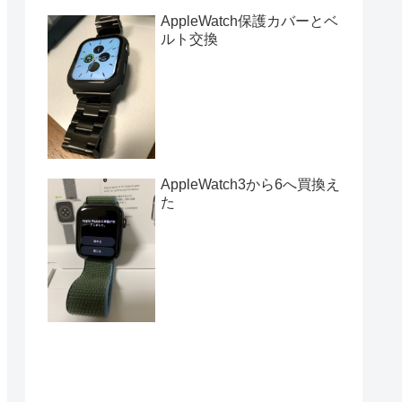
AppleWatch保護カバーとベ
ルト交換
AppleWatch3から6へ買換え
た