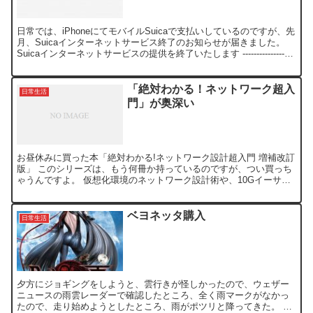
日常では、iPhoneにてモバイルSuicaで支払いしているのですが、先
月、Suicaインターネットサービス終了のお知らせが届きました。
Suicaインターネットサービスの提供を終了いたします -------------------
いつも...
「絶対わかる！ネットワーク超入
日常生活
門」が奥深い
お昼休みに買った本「絶対わかる!ネットワーク設計超入門 増補改訂
版」 このシリーズは、もう何冊か持っているのですが、つい買っち
ゃうんですよ。 仮想化環境のネットワーク設計術や、10Gイーサ
LAN構築など、近代環境に合わせた記事も参考になりま...
ベヨネッタ購入
日常生活
夕方にジョギングをしようと、雲行きが怪しかったので、ウェザー
ニュースの雨雲レーダーで確認したところ、全く雨マークがなかっ
たので、走り始めようとしたところ、雨がポツリと降ってきた。 昨