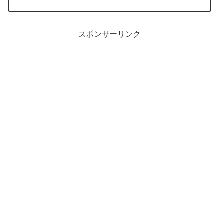
日と全く同じパターンで、テンション下がりまくり。 せっかく...
スポンサーリンク