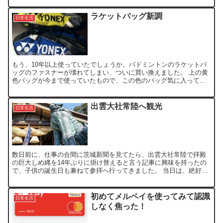
ラケットバッグ新調
日常生活
もう、10年以上使っていたでしょうか、バドミントンのラケットバ
ッグのファスナーが壊れてしまい、ついに買い換えました。 上の黄
色バッグが今まで使っていたもので、この色のバッグ気に入ってい
たのですが、今では売ってないんですよね。 現行発売のバッ...
出雲大社常陸へ観光
日常生活
数日前に、仕事の合間に茨城新聞を見てたら、出雲大社常陸で拝殿
の巨大しめ縄を14年ぶりに掛け替えると言う記事に興味を持ったの
で、子供の誕生日も兼ねて参拝へ行ってきました。 当日は、絶好の
快晴。天気もぽかぽか陽気で、ドライブ・観光にはぴったりで...
初めてメルペイを使ってみて認識
日常生活
しなく焦った！