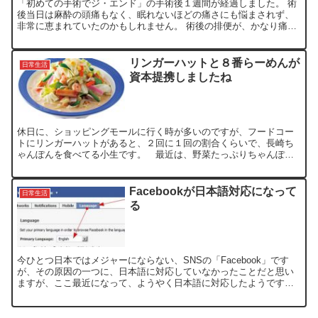
「初めての手術でジ・エンド」の手術後１週間が経過しました。 術
後当日は麻酔の頭痛もなく、眠れないほどの痛さにも悩まされず、
非常に恵まれていたのかもしれません。 術後の排便が、かなり痛い
と聞かされていたので、覚悟していたのですが、身体が拒否し...
リンガーハットと８番らーめんが
日常生活
資本提携しましたね
休日に、ショッピングモールに行く時が多いのですが、フードコー
トにリンガーハットがあると、２回に１回の割合くらいで、長崎ち
ゃんぽんを食べてる小生です。 最近は、野菜たっぷりちゃんぽん
がお気に入りなんです。(^^; 普段、外食すると、野菜不足に...
Facebookが日本語対応になって
日常生活
る
今ひとつ日本ではメジャーにならない、SNSの「Facebook」です
が、その原因の一つに、日本語に対応していなかったことだと思い
ますが、ここ最近になって、ようやく日本語に対応したようです。
アカウント持っていれば、ログイン後に、-->-->...