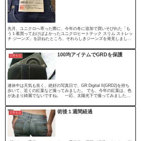
先月、ユニクロへ寄った際に、今年の冬に追加で買いそびれた「も
う１着買っておけばよかったユニクロヒートテック スリム ストレッ
チ ジーンズ」を訪ねたところ、それらしきジーンズを発見しまし
た。 と言うのも、名称が「ヒートテック スリムフィットジ...
100均アイテムでGRDを保護
日常生活
連休中は天気も良く、絶好の写真日で、GR Digital II(GRD2)を持ち
歩いて、近くの紅葉など撮ってみました。 でも、今年の紅葉は、色
があまり綺麗でないですね。 一応、太陽光下で撮ってみました。
#flickr_badge_sour...
術後１週間経過
日常生活