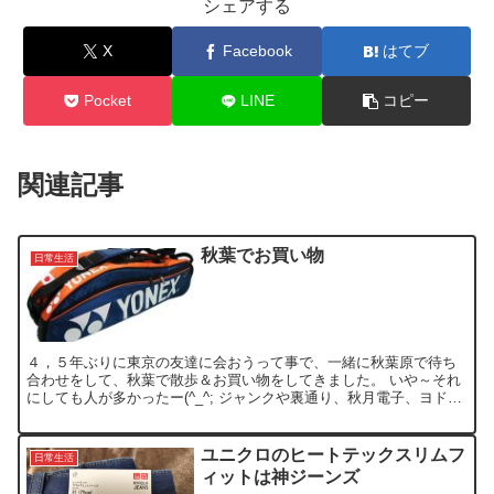
シェアする
X
Facebook
はてブ
Pocket
LINE
コピー
関連記事
秋葉でお買い物
日常生活
４，５年ぶりに東京の友達に会おうって事で、一緒に秋葉原で待ち
合わせをして、秋葉で散歩＆お買い物をしてきました。 いや～それ
にしても人が多かったー(^_^; ジャンクや裏通り、秋月電子、ヨドバ
シカメラなど3時間ほど徘徊して、以下の物を買ってき...
ユニクロのヒートテックスリムフ
日常生活
ィットは神ジーンズ