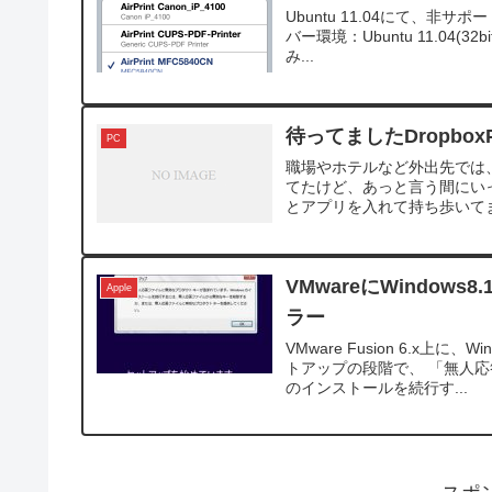
Ubuntu 11.04にて、非サ
バー環境：Ubuntu 11.04(32b
み...
待ってましたDropboxPo
PC
職場やホテルなど外出先では、Po
てたけど、あっと言う間にいっぱ
とアプリを入れて持ち歩いてます
VMwareにWindo
Apple
ラー
VMware Fusion 6.x上に
トアップの段階で、 「無人応
のインストールを続行す...