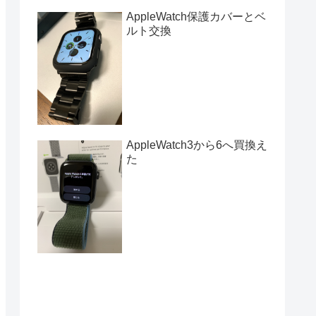
AppleWatch保護カバーとベ
ルト交換
AppleWatch3から6へ買換え
た