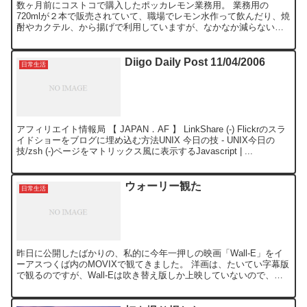
数ヶ月前にコストコで購入したポッカレモン業務用。 業務用の
720mlが２本で販売されていて、職場でレモン水作って飲んだり、焼
酎やカクテル、から揚げで利用していますが、なかなか減らないん
ですよね。 こんな大瓶買う必要なかったかと購入当時は思い...
Diigo Daily Post 11/04/2006
日常生活
アフィリエイト情報局 【 JAPAN．AF 】 LinkShare (-) Flickrのスラ
イドショーをブログに埋め込む方法UNIX 今日の技 - UNIX今日の
技/zsh (-)ページをマトリックス風に表示するJavascript | ...
ウォーリー観た
日常生活
昨日に公開したばかりの、私的に今年一押しの映画「Wall-E」をイ
ーアスつくば内のMOVIXで観てきました。 洋画は、たいてい字幕版
で観るのですが、Wall-Eは吹き替え版しか上映していないので、仕
方なく吹き替え版で観てきました。 ウォーリ...