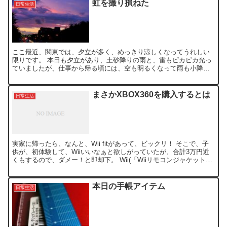
虹を撮り損ねた
日常生活
ここ最近、関東では、夕立が多く、めっきり涼しくなってうれしい
限りです。 本日も夕立があり、土砂降りの雨と、雷もピカピカ光っ
ていましたが、仕事から帰る頃には、空も明るくなって雨も小降り
になったので、帰宅の路につきました。 車に乗って、すぐ目の...
まさかXBOX360を購入するとは
日常生活
実家に帰ったら、なんと、Wii fitがあって、ビックリ！ そこで、子
供が、初体験して、Wiiいいなぁと欲しがっていたが、合計3万円近
くもするので、ダメー！と即却下。 Wii(「Wiiリモコンジャケット」
同梱) Wiiフィット(「バランスW...
本日の手帳アイテム
日常生活