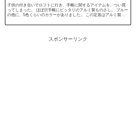
子供の付き合いでロフトに行き、手帳に関するアイテムを、つい買
ってしまった。 ほぼ日手帳にピッタリのアルミ製ものさし。 ブルー
の他に、5色くらいのカラーがありました。 この定規はアルミ製な
ので、すぐに曲がってしまうようで、これで420円は、ち...
スポンサーリンク