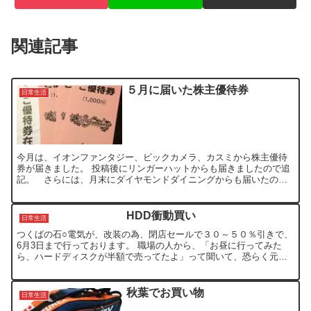
関連記事
５月に届いた株主優待券
日常生活
今月は、イオンファンタジー、ビックカメラ、カスミから株主優待
券が届きました。 投稿後にリンガーハットからも届きましたので追
記。 さらには、月末にダイヤモンドダイニングからも届いたので
追記。 イオンファンタジーは、既に手放してしまいましたけど...
HDD衝動買い
日常生活
つくばの石○電気が、改装の為、閉店セールで３０～５０％引きで、
6月3日まで行っております。 職場の人から、「お昼に行ってみた
ら、ハードディスクが半額で売ってたよ」って聞いて、恐らく元値
が高いんじゃないの？と思って、仕事帰り（夕方）に寄ってみ...
秋葉でお買い物
日常生活