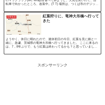
のマックラップ(MC Wrap)を食べてみようと、天気も良いので、自
転車で向かったところ、改装中。(T T) 場所は、つくば市のデジック
ス前のマクドなんですが、改装中なのに営業して...
紅葉狩りに、竜神大吊橋へ行って
日常生活
きた
ようやく、休日に晴れたので、連休初日の今日、紅葉を見に娘と一
緒に、急遽、茨城県の竜神大吊橋へ行ってきました。 ここに来るの
は、7，8年ぶりで、もう紅葉は終わってるかも？と思っていました
が、今年の紅葉は、遅いようなので、十分楽しめました。 竜...
スポンサーリンク