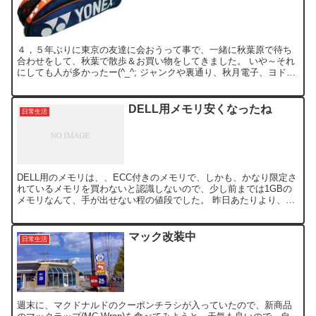
４，５年ぶりに東京の友達に会おうって事で、一緒に秋葉原で待ち
合わせをして、秋葉で散歩＆お買い物をしてきました。 いや～それ
にしても人が多かったー(^_^; ジャンクや裏通り、秋月電子、ヨドバ
シカメラなど3時間ほど徘徊して、以下の物を買ってき...
DELL用メモリ安くなったね
日常生活
DELL用のメモリは、、ECC付きのメモリで、しかも、かなり限定さ
れているメモリを買わないと認識しないので、少し前までは1GBの
メモリなんて、手が出せない程の値段でした。 昨日あたりより、メ
モリで安い「上海問屋」から、このDELL用のメモリ...
マック改装中
日常生活
週末に、マクドナルドのクーポンチラシが入っていたので、新商品