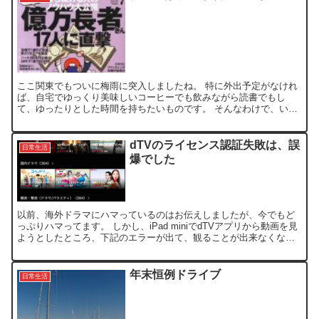
ここ関東でもついに梅雨に突入しましたね。 特に外出予定がなけれ
ば、自宅でゆっくり美味しいコーヒーでも飲みながら読書でもし
て、ゆったりとした時間を持ちたいものです。 そんなわけで、いろ
んな本を買ってきて、読みまくってます。 日経マネー 201...
dTVのライセンス認証失敗は、誤
日常生活
爆でした
以前、海外ドラマにハマっているのはお伝えしましたが、今でもど
っぷりハマってます。 しかし、iPad miniでdTVアプリから動画を見
ようとしたところ、下記のエラーが出て、観ることが出来なくなっ
てしまった。 この警告通りに、ライセンス削除を...
年末恒例ドライブ
日常生活