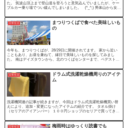
た。 筑波山頂上まで登山道を登ろうと意気込んでいましたが、ケー
ブルカー乗り場でつい緩んでしまいました。 (^_^;) 男体山から女体
山まで歩いていると、小学生の遠足組が何組もいて、...
まつりつくばで食べた美味しいも
日常生活
の
今年も、まつりつくばが、28/29日に開催されてます。 家から近い
こともあり、お昼を兼ねて、縁日で美味しいものを探してみまし
た。 南はデイズタウンから、北のつくばセンターまで、ペデストリ
アンにて沢山のお店が連なってますが、比較的美味しい店は...
ドラム式洗濯乾燥機周りのアイテ
日常生活
ム
洗濯機関連の記事が続きますが、今回はドラム式洗濯乾燥機買い替
えにより、追加・変更になったアイテムの紹介です。 タオル掛け
（セリアのアイアンバー） １００円ショップのセリアで買ってきた
アイアンバーと磁石で、くっつけてるだけです。 洗濯機側面...
梅雨時はゆっくり読書でも
日常生活