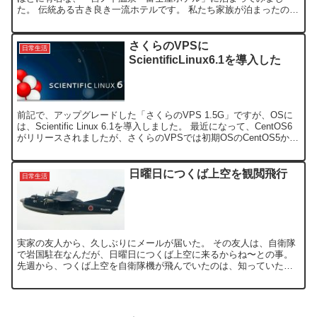
た。 伝統ある古き良き一流ホテルです。 私たち家族が泊まったの
は、フォレスト館のデラックスツインでしたが、部屋は広く、喫
煙...
さくらのVPSに
日常生活
ScientificLinux6.1を導入した
前記で、アップグレードした「さくらのVPS 1.5G」ですが、OSに
は、Scientific Linux 6.1を導入しました。 最近になって、CentOS6
がリリースされましたが、さくらのVPSでは初期OSのCentOS5から
はアップグレ...
日曜日につくば上空を観閲飛行
日常生活
実家の友人から、久しぶりにメールが届いた。 その友人は、自衛隊
で岩国駐在なんだが、日曜日につくば上空に来るからね〜との事。
先週から、つくば上空を自衛隊機が飛んでいたのは、知っていた
が、まさか、それに友人が乗っているとは思いもしなかった。 ...