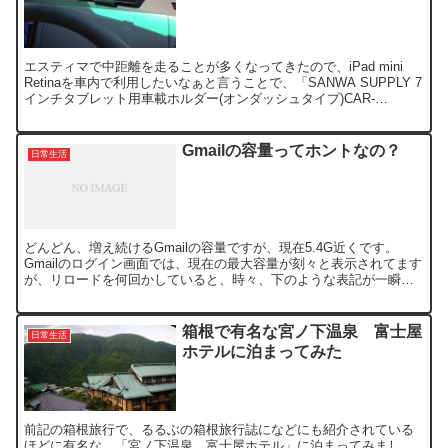
エスティマで中距離を走ることが多くなってきたので、iPad mini
Retinaを車内で利用したいなぁと言うことで、「SANWA SUPPLY 7
インチタブレット用車載ホルダー(オンダッシュタイプ)CAR-
HLD6BKとAmazonベーシ...
Gmailの容量ってホントなの？
日常生活
どんどん、増え続けるGmailの容量ですが、現在5.4G近くです。
Gmailのログイン画面では、現在の最大容量が刻々と表示されてます
が、リロードを何回かしていると、時々、下のような表記が一瞬、
表示されます。 果して、この数表記は何なのか？...
箱根で有名な宮ノ下温泉 富士屋
日常生活
ホテルに泊まってみた
前記の箱根旅行で、るるぶの箱根旅行誌になどにも紹介されている
ほどに有名な、「宮ノ下温泉 富士屋ホテル」に泊まってみまし