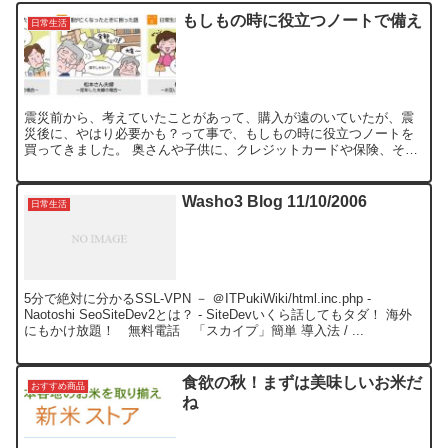
もしもの時に役立つノートで備え
日常生活
震災前から、考えていたことがあって、購入が遠のいていたが、震
災後に、やはり必要かも？って事で、もしもの時に役立つノートを
買ってきました。 奥さんや子供に、クレジットカードや保険、それ
に膨大なオンライン情報を残しておかなきゃと思い、これから書...
Washo3 Blog 11/10/2006
日常生活
5分で絶対に分かるSSL-VPN － ＠ITPukiWiki/html.inc.php -
Naotoshi SeoSiteDev2とは？ - SiteDevいくら話してもタダ！ 海外
にもかけ放題！ 無料電話 「スカイプ」簡単 導入法 / ...
食欲の秋！まずは美味しいお米だ
おすすめ商品
ね