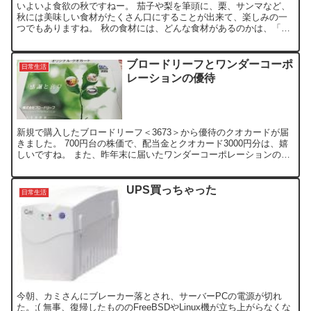
いよいよ食欲の秋ですねー。 茄子や梨を筆頭に、栗、サンマなど、
秋には美味しい食材がたくさん口にすることが出来て、楽しみの一
つでもありますね。 秋の食材には、どんな食材があるのかは、「旬
の食材カレンダー」でご覧になれます。 そんな、食材と一緒...
ブロードリーフとワンダーコーポ
日常生活
レーションの優待
新規で購入したブロードリーフ＜3673＞から優待のクオカードが届
きました。 700円台の株価で、配当金とクオカード3000円分は、嬉
しいですね。 また、昨年末に届いたワンダーコーポレーションの優
待券をようやく下記に変えさせて頂きました。 i...
UPS買っちゃった
日常生活
今朝、カミさんにブレーカー落とされ、サーバーPCの電源が切れ
た。;( 無事、復帰したもののFreeBSDやLinux機が立ち上がらなくな