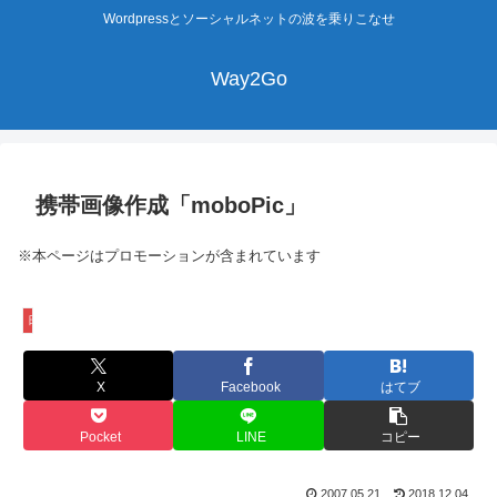
Wordpressとソーシャルネットの波を乗りこなせ
Way2Go
携帯画像作成「moboPic」
※本ページはプロモーションが含まれています
日常生活
X
Facebook
はてブ
Pocket
LINE
コピー
2007.05.21
2018.12.04