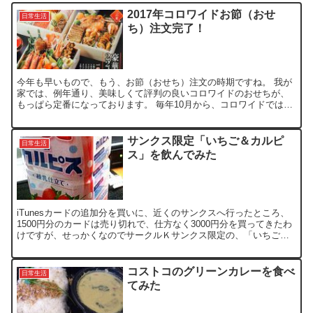
2017年コロワイドお節（おせ
日常生活
ち）注文完了！
今年も早いもので、もう、お節（おせち）注文の時期ですね。 我が
家では、例年通り、美味しくて評判の良いコロワイドのおせちが、
もっぱら定番になっております。 毎年10月から、コロワイドでは２
０１７年のお節の予約受付がネットで行われ、今年は１０月...
サンクス限定「いちご＆カルピ
日常生活
ス」を飲んでみた
iTunesカードの追加分を買いに、近くのサンクスへ行ったところ、
1500円分のカードは売り切れで、仕方なく3000円分を買ってきたわ
けですが、せっかくなのでサークルＫサンクス限定の、「いちご＆
カルピス」をかって飲んでみた。 練乳仕立てで、...
コストコのグリーンカレーを食べ
日常生活
てみた