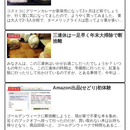
コストコにグリーンカレーが新発売になって2ヶ月ほど前でしょう
か、行く度に気になってましたので、ようやく買ってみました。 量
は大人で2~3人分程で、ターメリックライスは思ってより量が多いで
すが、ご飯に対してグリーンカレーのルーは少ないのでは？...
三連休は一足早く年末大掃除で断
日常生活
捨離
みなさんは、この三連休はいかがお過ごしだったでしょうか？ いつ
もの年だったら、この三連休の時期は、学園祭に行ったり、紅葉を
観に行ったりして出かけているのですが、とある事情で、今年は、
一足早く年末大掃除の一環で断捨離にて連休が終わってしまいま...
Amazon出品(せどり)初体験
日常生活
ゴールデンウィークに断捨離しようと、我が家で不要な本を集め、
近くのブックオフへ持って行ったのだが、買い取れない本はお持ち
帰りとなり、廃品回収へと。 ゴールデンウィークで時間もあること
だし、せっかくなので、Amazonへ出品を体験してみようと...