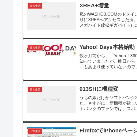
XREA+増量
日常生活
私のWASHO3.COMのド
りにXREAへアクセスした所、1
メガバイト(約2ギガバイト) に
Yahoo! Days本格始動
日常生活
数ヶ月前から、「Yahoo！36
知っていましたが、昨日から「Y
ィもあまり使っていないので、
913SHに機種変
日常生活
うちの娘だけがソフトバンク2
た。さすがに、新機種が欲し
トバンクのプランでは、スパボ
FirefoxでiPhone
日常生活