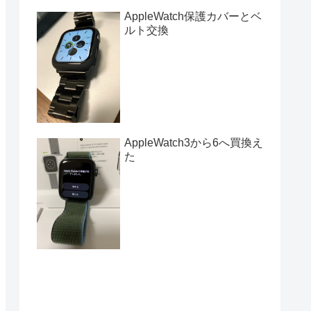
AppleWatch保護カバーとベ
ルト交換
AppleWatch3から6へ買換え
た