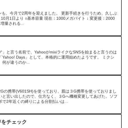
メインも、今月で2周年を迎えました。 更新手続きを行うため、久しぶ
0月1日より ○基本容量 現在：1000メガバイト ↓ 変更後：2000
増量される...
0°」と言う名前で、YahooがmixiライクなSNSを始まると言うのは
ahoo! Days」として、本格的に運用始めたようです。 ミクシ
何が違うのか...
Gの携帯(V601SH)を使っており、親は３G携帯を使っておりまし
いと言い出したので、仕方なく、３Gへ機種変更してあげた。ソフ
で2年近くの縛りによる分割払いは...
ページをチェック