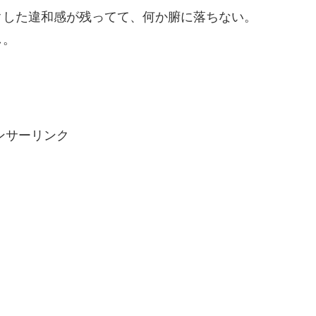
クした違和感が残ってて、何か腑に落ちない。
し。
ンサーリンク