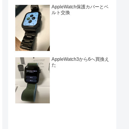
AppleWatch保護カバーとベ
ルト交換
AppleWatch3から6へ買換え
た