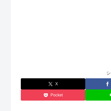
シ
X
Pocket