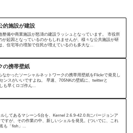
公的施設が建設
地整備や商業施設が怒濤の建設ラッシュとなっています。 市役所
のが起因となっているのかもしれませんが、様々な公共施設が研
、住宅等の増加で住民が増えているのも多大な...
クの携帯壁紙
なかったソーシャルネットワークの携帯用壁紙をFlickrで発見し
スがいいですよね。 早速、705NKの壁紙に、twitterと
っしも早くロゴ作ん...
してあるマシーン5台を、Kernel 2.6.9-42.0.8にバージョンア
けですが、その作業の中、新しいシェルを発見。(ついでに、これ
「fish」...