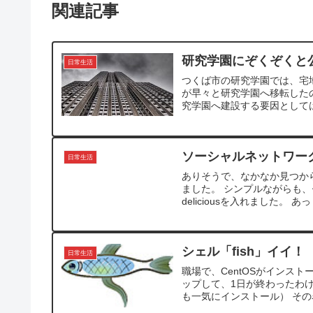
関連記事
研究学園にぞくぞくと
日常生活
つくば市の研究学園では、宅
が早々と研究学園へ移転した
究学園へ建設する要因としては
ソーシャルネットワー
日常生活
ありそうで、なかなか見つから
ました。 シンプルながらも、セン
deliciousを入れました。 あ
シェル「fish」イイ！
日常生活
職場で、CentOSがインストール
ップして、1日が終わったわ
も一気にインストール） その名も