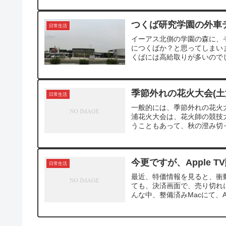
つくば研究学園の外車
日常生活
イーアス北側の学園の森に、
につくばか？と思ってしまい
くばには高給取りが多いのでし
季節外れの花火大会(土
日常生活
一般的には、季節外れの花火
浦花火大会は、花火師の競技
うこともあって、秋の澄み切っ
今更ですが、Apple T
日常生活
最近、特価情報を見ると、衝
ても、決済画面で、売り切れ
んな中、整備済みMacにて、Ap