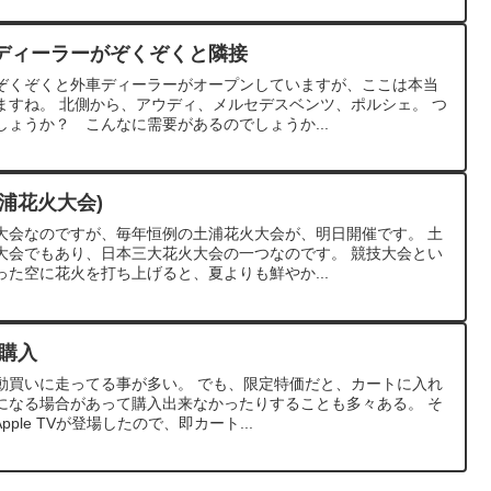
ディーラーがぞくぞくと隣接
ぞくぞくと外車ディーラーがオープンしていますが、ここは本当
ますね。 北側から、アウディ、メルセデスベンツ、ポルシェ。 つ
ょうか？ こんなに需要があるのでしょうか...
浦花火大会)
大会なのですが、毎年恒例の土浦花火大会が、明日開催です。 土
大会でもあり、日本三大花火大会の一つなのです。 競技大会とい
た空に花火を打ち上げると、夏よりも鮮やか...
V購入
動買いに走ってる事が多い。 でも、限定特価だと、カートに入れ
になる場合があって購入出来なかったりすることも多々ある。 そ
ple TVが登場したので、即カート...