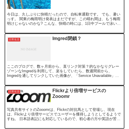
今日は、久しぶりに快晴だったので、自転車通勤です。 でも、暑い
っす。 関東の梅雨明け発表はまだですが、この晴れ間は、もう梅雨
明けじゃないのかな? こんな、快晴の時には、1日中プールで泳いで
いたいのですが、仕事があるので30分だけ泳いだ。 通...
Imgred閉鎖？
日常生活
ここのブログで、数ヶ月前から、直リンク対策？的なかなりグレー
ゾーンなImgredを利用して、楽をしていたら、数週間前から、
Imgredを通してリンクしていた画像が、「Service Unavailable」
で、全て、表示されなくなってしまい...
Flickrより倍増サービスの
日常生活
Zooomr
写真共有サイトのZooomrは、Flickrの対抗馬として登場し、現在
は、Flickrより倍増サービスでユーザーを獲得しようとしてるようで
すね。 日本語表記にも対応しているので、初心者の方や英語が苦手
な方には親切なのですが、OpenIDを使...