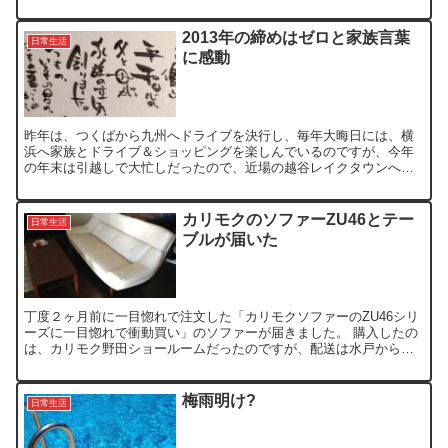
ったり、故障して全く使用できなかったりと。 職場に行こうに...
2013年の締めはゼロと家族言葉
日常生活
に感動
昨年は、つくばから九州へドライブを決行し、毎年大晦日には、横
浜へ家族とドライブ＆ショッピングを楽しんでいるのですが、今年
の年末は引越しで大忙しだったので、近場の越谷レイクタウンへシ
ョッピングにしました。 電車で越谷レイクタウンにに行くついで...
カリモクのソファーZU46とテー
日常生活
ブルが届いた
丁度２ヶ月前に一目惚れで注文した「カリモクソファーのZU46シリ
ーズに一目惚れで衝動買い」のソファーが届きました。 購入したの
は、カリモク野田ショールームだったのですが、配送は水戸から配
送されてきました。 本革の色をアイボリーにして、脚をダ...
梅雨明け?
日常生活