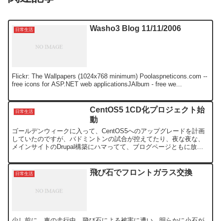
Washo3 Blog 11/11/2006
日常生活
Flickr: The Wallpapers (1024x768 minimum) Poolaspneticons.com --
free icons for ASP.NET web applicationsJAlbum - free we...
CentOS5 1CD化プロジェクト始
日常生活
動
ゴールデンウィークに入って、CentOS5へのアップグレードを計画
していたのですが、バドミントンの試合が控えてたり、夜な夜な、
メインサイトのDrupal構築にハマってて、ブログページともに放置
状態です。(^^ゞCentOS5がリリースされた...
飛び石でフロントガラス交換
日常生活
少し前に、車の走行中、飛び石による被害に遭い、明らかに小石が