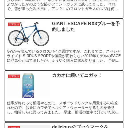
ぶつかったかのような跡がフロントガラスに残ってました。 それ
で、雪が降った次の日に、アレ？このフロントガラスのスジは何だ
ろう？と、よく見てみると、小石がぶつかった跡から、広い範囲
で...
GIANT ESCAPE RX3ブルーを予
日常生活
約しました
GWから悩んでいるクロスバイク選びですが、これまでに、スペシャ
ライズド SIRRUS SPORTや値段が変わらない2012年モデルのPACE
に浮気心が出てましたが、ようやく購入に踏み切りました。 予約し
たのは、GIANT ESCAPE RX...
カカオに続いてニガッ！
日常生活
仕事が終わって部活やるのに、スポーツドリンクを用意するのを忘
れたので、お昼にカワチでヘルシア・ウォーターなるものを発見
し、物珍しらに買ってみました。 早速、部活の途中で汗かいたので
飲んでみると、ニガっ！何じゃこの味は・・と言うのが第一印象
で...
deliciousのブックマークを
日常生活