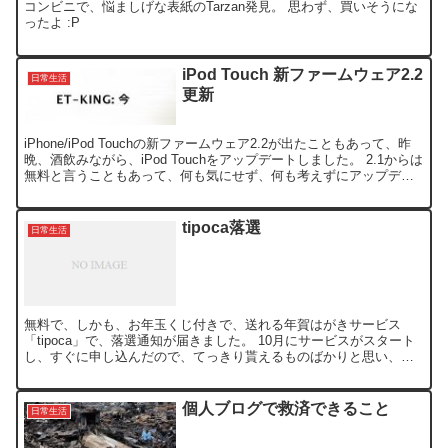
コンビニで、悩ましげな表紙のTarzan発見。 思わず、買いそうにな
ったよ :P
iPod Touch 新ファームウェア2.2
日常生活
更新
iPhone/iPod Touchの新ファームウェア2.2が出たこともあって、昨
晩、酒飲みながら、iPod Touchをアップデートしました。 2.1からは
無料と言うこともあって、何も気にせず、何も考えずにアップデー
トし、iPodを再起動し...
tipoca落選
日常生活
無料で、しかも、お年玉くじ付きで、送れる年賀はがきサービス
「tipoca」で、落選通知が届きました。 10月にサービスがスタート
し、すぐに申し込んだので、てっきり貰えるものばかりと思い、そ
の分の枚数を購入しなかったのですが、抽選と言うことで...
個人ブログで救済できること
日常生活