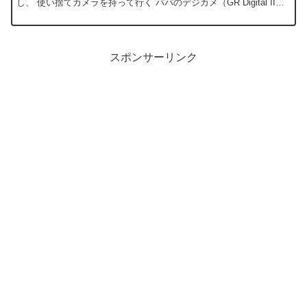
し、 使い捨てカメラを持って行く パパのデジカメ（GR Digital II）
を持って行く 安めのコンパクトデジカメを...
スポンサーリンク