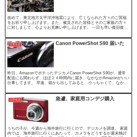
改めて、東北地方太平洋沖地震により、亡くなられた方々のご冥福
をお祈り申し上げます。また、被災された皆様とそのご家族の方々
に対しまして、心よりお見舞い申し上げます。 一日も早い復旧復興
をお祈り申し上げます。 こちら、茨城県内でも被災を受けてお...
Canon PowerShot S90 届いた
日常生活
昨日、AmazonでポチったデジカメCanon PowerShot S90が、通常
配送にも関わらず、ほぼ２４時間内に届き、なかなかAmazonがいい
仕事してます。 早速、箱から出してみると、小っちゃくて、なかな
か良い。 ほぼ、GR Digi...
急遽、家庭用コンデジ購入
日常生活
うちの子が、今週から海外旅行に行くので、デジカメを調達。 家庭
内では、海外旅行に行くにあたって、カメラをどうするか週末検討