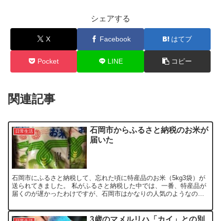
シェアする
X
Facebook
はてブ
Pocket
LINE
コピー
関連記事
石岡市からふるさと納税のお米が
日常生活
届いた
石岡市にふるさと納税して、忘れた頃に特産品のお米（5kg3袋）が
送られてきました。 私がふるさと納税した中では、一番、特産品が
届くのが遅かったわけですが、石岡市はかなりの人気のようなの
で、作業に時間がかかったようです。 丁度、新聞に石岡市の...
3歳のマメルリハ「カイ」との別
日常生活