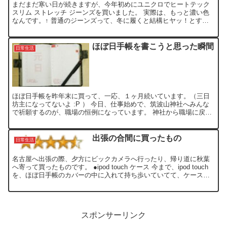
まだまだ寒い日が続きますが、今年初めにユニクロでヒートテック
スリム ストレッチ ジーンズを買いました。 実際は、もっと濃い色
なんです。↑ 普通のジーンズって、冬に履くと結構ヒヤッ！とする
事が多いので、履く機会が少なかったのですが、このヒー...
ほぼ日手帳を書こうと思った瞬間
日常生活
ほぼ日手帳を昨年末に買って、一応、１ヶ月続いています。（三日
坊主になってないよ :P ） 今日、仕事始めで、筑波山神社へみんな
で祈願するのが、職場の恒例になっています。 神社から職場に戻
り、お昼休みに、ほぼ日手帳に書こうと、捲っていたら、何...
出張の合間に買ったもの
日常生活
名古屋へ出張の際、夕方にビックカメラへ行ったり、帰り道に秋葉
へ寄って買ったものです。 ●ipod touch ケース 今まで、ipod touch
を、ほぼ日手帳のカバーの中に入れて持ち歩いていてて、ケースを
買っていなかったので、購入。 既に...
スポンサーリンク