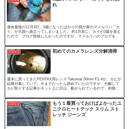
れ
連休最後の11月3日、3歳になったばかりの我が家のマメルリハ「カ
イ」が天国へ旅立ってしまいました。 約1月前に、カイが3歳を迎え
たので、ブログ投稿したかったのですが、マメルリハのブログを書
くと別れが近くなると言う自分なりのジンクス（思い込み...
初めてのカメラレンズ分解清掃
日常生活
週末に買ってきたPENTAX用レンズ Takumar 50mm F1.4が、カビが
結構付着していて、今までだったら諦めていたのですが、分解して
カビ取りする記事がネット上に沢山、載せられているので、初挑戦
です。 今となっては、分解作業を説明す...
もう１着買っておけばよかったユ
日常生活
ニクロヒートテック スリム スト
レッチ ジーンズ