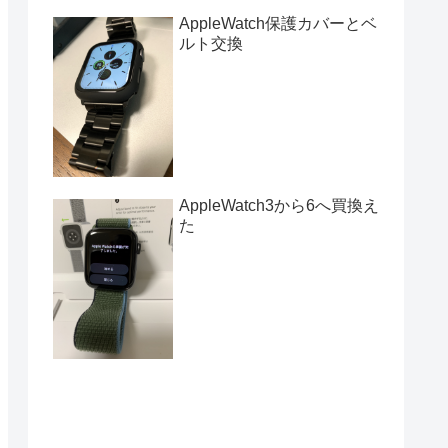
AppleWatch保護カバーとベ
ルト交換
AppleWatch3から6へ買換え
た