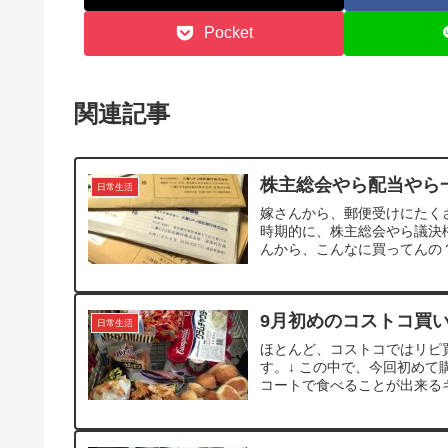
Pocket
関連記事
株主総会やら配当やら
日常生活
嫁さんから、郵便受けにたく
時期的に、株主総会やら議決
んから、こんなに買ってんの？とプ
9月初めのコストコ買
日常生活
ほとんど、コストコではリピ
す。↓ この中で、今回初めて
コートで食べることが出来るキ