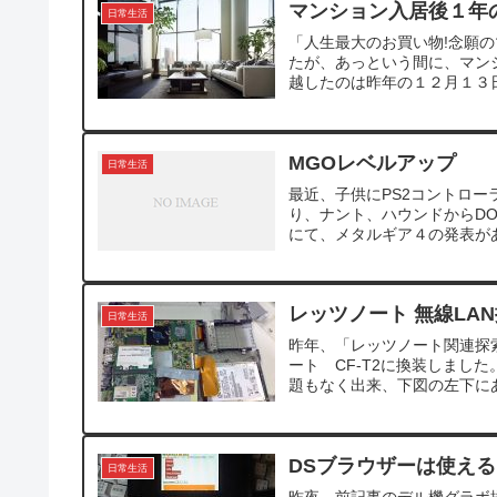
マンション入居後１年
日常生活
「人生最大のお買い物!念願の
たが、あっという間に、マン
越したのは昨年の１２月１３日
MGOレベルアップ
日常生活
最近、子供にPS2コントロ
り、ナント、ハウンドからDO
にて、メタルギア４の発表があ
レッツノート 無線LA
日常生活
昨年、「レッツノート関連探
ート CF-T2に換装しまし
題もなく出来、下図の左下にある
DSブラウザーは使え
日常生活
昨夜、前記事のデル機グラボ