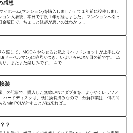
の感想
マイホーム(マンション)を購入しました」で１年前に投稿しまし
ション入居後、本日で丁度１年が経ちました。 マンションへ引っ
金曜日で、ちょっと縁起が悪いのはわかっ...
ーラを渡して、MGOをやらせると私よりヘッドショットが上手にな
B(ドーベルマン)に称号がつき、いよいろFOXが目の前です。 E3
り、またまた楽しみです。 ４で...
N換装
索」の記事で、購入した無線LANアダプタを、ようやくレッツノ
た。 ハードディスクは、既に換装済みなので、分解作業は、何の問
miniPCIが外すことが出来れば...
る？？
挿入作業で、半田こてで作業している最中に、ピンポ～ンと宅配