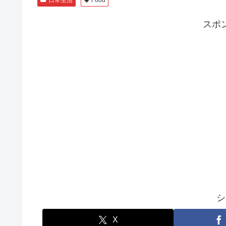
日常生活
Food
スポ
シ
X