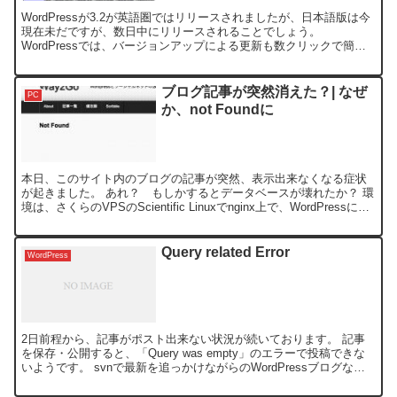
WordPressが3.2が英語圏ではリリースされましたが、日本語版は今
現在未だですが、数日中にリリースされることでしょう。
WordPressでは、バージョンアップによる更新も数クリックで簡単
に行えますが、今度の3.2のバージョンからシス...
ブログ記事が突然消えた？| なぜ
PC
か、not Foundに
本日、このサイト内のブログの記事が突然、表示出来なくなる症状
が起きました。 あれ？ もしかするとデータベースが壊れたか？ 環
境は、さくらのVPSのScientific Linuxでnginx上で、WordPressにて
運営してます。 不思議...
Query related Error
WordPress
2日前程から、記事がポスト出来ない状況が続いております。 記事
を保存・公開すると、「Query was empty」のエラーで投稿できな
いようです。 svnで最新を追っかけながらのWordPressブログなの
で、こんな事もなるのかと思います...