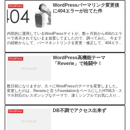
WordPressパーマリンク変更後
WordPress
に404エラーが出てた件
内部的に運用しているWordPressサイトが、数ヶ月前から404のエラ
ーで表示されてないまま放置してましたので、調べてみた。 今まで
の経験からして、パーマネントリンクを変更・修正して、404エラー
になる場合は、 .htaccessが書き込...
WordPress高機能テーマ
WordPress
「Reverie」で格闘中！
数日前になりますが、久々にWordPressのテーマを変更しました。
変更したのは、Reverieと言うFoundationをベースにしたHTML5・ス
マホ対応のレスポンシブなテーマで、凄くシンプルでお気に入りの
テーマです。 表示画面は、凄...
DB不調でアクセス出来ず
WordPress