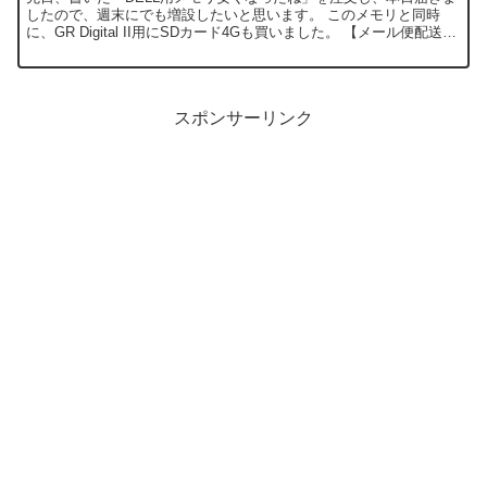
したので、週末にでも増設したいと思います。 このメモリと同時
に、GR Digital II用にSDカード4Gも買いました。 【メール便配送
OK】2つのコアを内蔵した、超高速SD...
スポンサーリンク