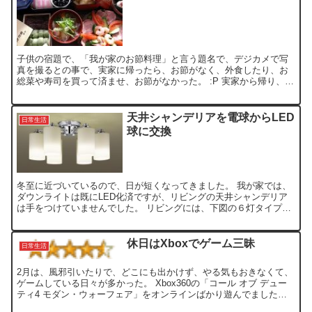
子供の宿題で、「我が家のお節料理」と言う題名で、デジカメで写
真を撮るとの事で、実家に帰ったら、お節がなく、外食したり、お
総菜や寿司を買って済ませ、お節がなかった。 :P 実家から帰り、カ
ミさんが、ちょっとだけお節を作り、これで写真撮って！と...
天井シャンデリアを電球からLED
日常生活
球に交換
冬至に近づいているので、日が短くなってきました。 我が家では、
ダウンライトは既にLED化済ですが、リビングの天井シャンデリア
は手をつけていませんでした。 リビングには、下図の６灯タイプの
天井シャンデリアを付けてます。 この球には、Panas...
休日はXboxでゲーム三昧
日常生活
2月は、風邪引いたりで、どこにも出かけず、やる気もおきなくて、
ゲームしている日々が多かった。 Xbox360の「コール オブ デュー
ティ4 モダン・ウォーフェア」をオンラインばかり遊んでましたけ
ど、調子悪いときは、かなりストレス溜まりまくり...