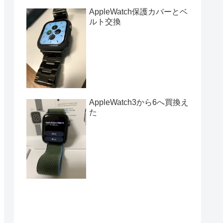
AppleWatch保護カバーとベ
ルト交換
AppleWatch3から6へ買換え
た