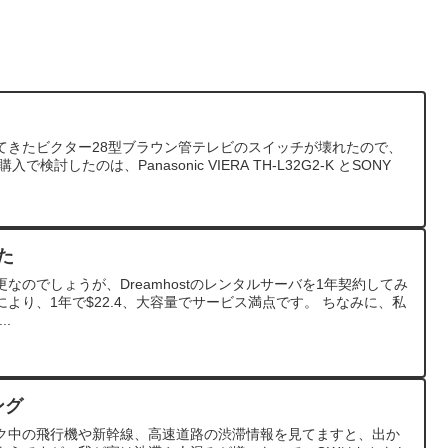
てきたビクター28型ブラウン管テレビのスイッチが壊れたので、
討したのは、Panasonic VIERA TH-L32G2-K とSONY
みた
なのでしょうが、Dreamhostのレンタルサーバを1年契約してみ
の割引により、1年で$22.4、大容量でサービス満点です。 ちなみに、私
..
ング
ク中の飛行機や新幹線、高速道路の渋滞情報を見てますと、出か