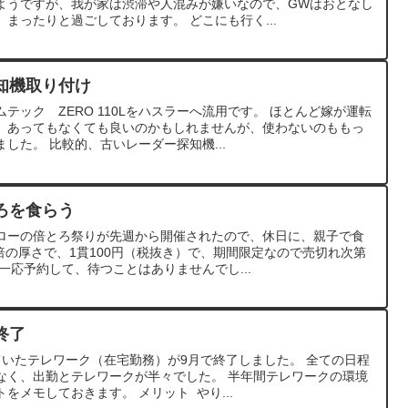
ようですが、我が家は渋滞や人混みが嫌いなので、GWはおとなし
まったりと過ごしております。 どこにも行く...
知機取り付け
テック ZERO 110Lをハスラーへ流用です。 ほとんど嫁が運転
、あってもなくても良いのかもしれませんが、使わないのももっ
した。 比較的、古いレーダー探知機...
ろを食らう
ローの倍とろ祭りが先週から開催されたので、休日に、親子で食
倍の厚さで、1貫100円（税抜き）で、期間限定なので売切れ次第
一応予約して、待つことはありませんでし...
終了
ていたテレワーク（在宅勤務）が9月で終了しました。 全ての日程
なく、出勤とテレワークが半々でした。 半年間テレワークの環境
をメモしておきます。 メリット やり...