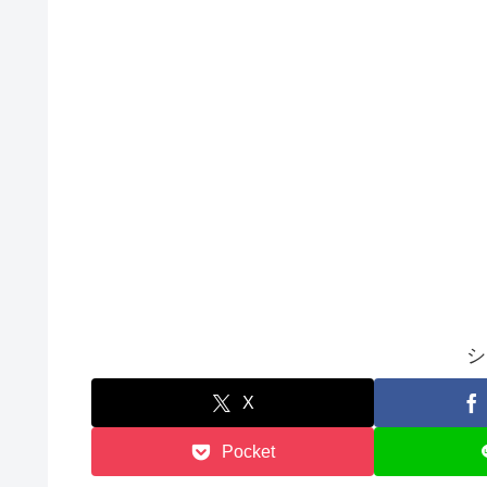
シ
X
Pocket