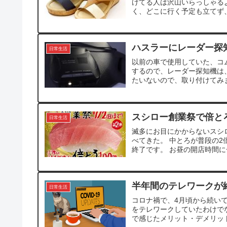
けてる人は沢山いらっしゃる
く、どこに行く予定も立てず、
ハスラーにレーダー探
日常生活
以前の車で使用していた、コム
するので、レーダー探知機は
たいないので、取り付けてみま
スシロー創業祭で倍と
日常生活
滅多にお目にかからないスシ
べてきた。 中とろが普段の2
終了です。 お昼の開店時間に
半年間のテレワークが
日常生活
コロナ禍で、4月頃から続い
をテレワークしていたわけで
で感じたメリット・デメリット