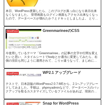
本日、WordPress更新したら、このブログが真っ白になり表示出来
なくなりました。 管理画面もログイン画面もアクセス出来なくなっ
たので、データベースが壊れたか？とドキッとしましたよ。 とりあ
えず、キャッシュを削除し、MySQLでデータベー...
GreenmarineeのCSS
WordPress
今使用しているテーマ「Greenmarinee」の記事の文字や行間を変え
たいと思い、スタイルシートでbodyとか適当に変更してみたら、右
側の項目も同じように適用されて、こりゃ違うなって、まじめに探
してみたら、投稿記事は.mainのクラスにな...
WP2.1 アップグレード
WordPress
テストで、日本語版のWordPress2.0.7-MEから、2.1へアップグレー
ドしてみました。手順は、phpmyadminなどで、データベースのバッ
クアップを取るカスタマイズしているファイルがあれば、現状のフ
ァイルも全てバックアップしてお...
Snap for WordPress
WordPress