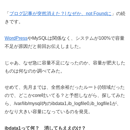
「
ブログ記事が突然消えた？| なぜか、not Foundに
」の続
きです。
WordPress
やMySQLは関係なく、システムが100%で容量
不足が原因だと前回お伝えしました。
じゃあ、なぜ急に容量不足になったのか、容量が肥大した
ものは何なのか調べてみた。
せめて、先月までは、全然余裕だったルート(/)領域だった
ので、どこかcore吐いてる？と予想しながら、探してみた
ら、/var/lib/mysql/内のibdata1,ib_logfile0,ib_logfile1が、
かなり大きい容量になっているのを発見。
ibdata1って何？ 消してもええのけ？