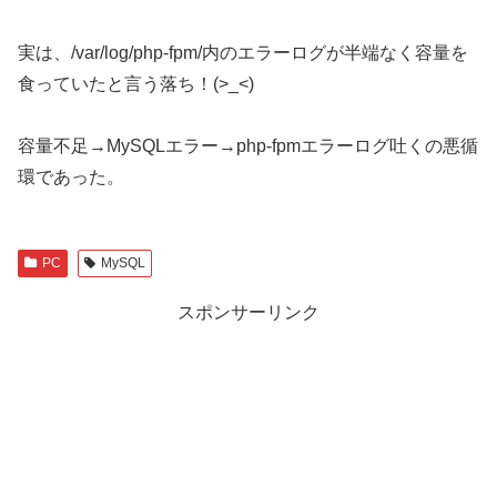
実は、/var/log/php-fpm/内のエラーログが半端なく容量を
食っていたと言う落ち！(>_<)
容量不足→MySQLエラー→php-fpmエラーログ吐くの悪循
環であった。
PC
MySQL
スポンサーリンク