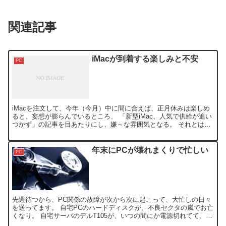
関連記事
iMacが到着する楽しみと不安
PC
iMacを注文して、今年（今月）中に間に合えば、正月休みは楽しめ
ると、妄想が膨らんでいるところ、 「新型iMac、人気で供給が追い
つかず」の記事を目あたりにし、嫌～な雰囲気となる。 それとは、
裏腹に、ナント1週間近くも早く、アップルから出荷...
年末にPCが壊れまくりで忙しい
PC
先週待つから、PC関係の故障が次から次に起こって、大忙しの日々
を送ってます。 自宅PCのハードディスクが、不良セクタの嵐でお亡
くなり。 自宅サーバのデルT105が、いつの間にか電源切れてて、電
源は入らず。 電源かマザーが故障していると思われ...