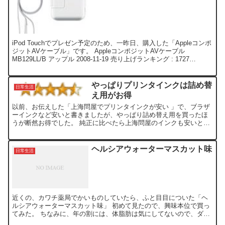
iPod Touchでプレゼン予定のため、一昨日、購入した「Appleコンポ
ジットAVケーブル」です。 AppleコンポジットAVケーブル
MB129LL/B アップル 2008-11-19 売り上げランキング : 1727
Amazonで...
やっぱりプリンタインクは詰め替
日常生活
え用がお得
以前、お伝えした「上海問屋でプリンタインクが安い 」で、ブラザ
ーインクなど安いと書きましたが、やっぱり詰め替え用を買ったほ
うが断然お得でした。 純正に比べたら上海問屋のインクも安いと思
いますが、今ならAmazonで約40％オフで2000円切...
ヘルシアウォーターマスカット味
日常生活
近くの、カワチ薬局でかいものしていたら、ふと目目についた「ヘ
ルシアウォーターマスカット味」 初めて見たので、興味本位で買っ
てみた。 ちなみに、年の割には、体脂肪は気にしてないので、ダイ
エット理由で買った訳ではありませんよ。(^_^; ヘルシ...