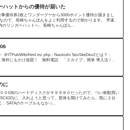
ーハットからの優待が届いた
食事優待券2枚とワンダーグーから3000ポイント優待が届きまし
期なので、長崎ちゃんぽんをよく利用するので助かります。 早速、
のリンガーハットへ、長崎ちゃんぽん...
006
ukiWiki/html.inc.php - Naotoshi SeoSiteDev2とは？ -
！ 海外にもかけ放題！ 無料電話 「スカイプ」簡単 導入法 / ...
のに
５００GBのハードディスクが￥９９８０だったので、つい衝動買い
L SC420)に、入れようと思って、筐体を開けてみたら、既に２台
SATAのケーブルもなかっ...