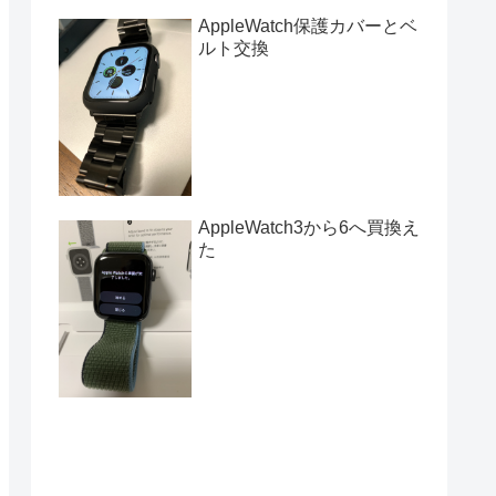
AppleWatch保護カバーとベ
ルト交換
AppleWatch3から6へ買換え
た