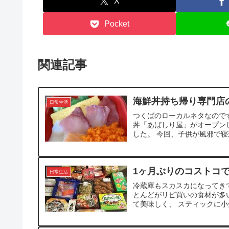
X
Pocket
関連記事
海鮮丼持ち帰り専門店
日常生活
つくばのローカルネタなので
丼「あばしり屋」がオープン
した。 今回、子供が風邪で寝
1ヶ月ぶりのコストコ
日常生活
冷蔵庫もスカスカになってき
とんどがリピ買いの食材が多
て美味しく、 スティックに小