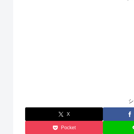
シ
X
Pocket