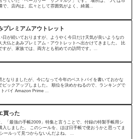
言っていた「ベーカリー サンマルク」です。 場所は、つくば市
で、店内は、広々として雰囲気がよく、綺麗...
みプレミアムアウトレット
い日が続いておりますが、ようやく今日だけ天気が良いようなの
久大仏とあみプレミアム・アウトレットへ出かけてきました。 比
すが、家族では、両方とも初めての訪問です。...
時間となりましたが、今になって今年のベストバイを書いておかな
でピックアップしました。 順位を決めかねるので、ランキングで
 Amazon Prime ...
エ買った
では、「最強の手帳2009」特集と言うことで、付録の特製手帳用シ
購入しました。 このシールを、ほぼ日手帳で使おうかと思ってま
シールって見つからないんだよね。 ...