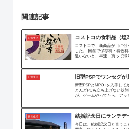
関連記事
コストコの食料品（塩
日常生活
コストコで、新商品が目に付
した。 国産で保存料・着色
違いないと、早速、買って帰り
旧型PSPでワンセグが
日常生活
新型PSPとMPO+を入手し
とんどPCも立ち上げない状
が、ゲームやってたら、アッと言
結婚記念日にランチデ
日常生活
今日は、結婚記念日と言うこ