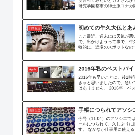
度言ってみたいとカミさんが
研究学園都市の紳士服コナカ隣
初めての牛久大仏とあ
日常生活
ここ最近、週末には天気が悪
で、出かけようって事で、牛
較的に、近場のスポットなので
2016年私のベストバイ
Apple
2016年も早いことに、後2
きゃと思いましたので、急い
はありません。 2016年 ベストバイ
手帳につられてアソシ
日常生活
今号（11.04）のアソシエ
ールにつられて、久しぶりに
す。 なかなか仕事用に使える