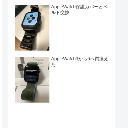
AppleWatch保護カバーとベ
ルト交換
AppleWatch3から6へ買換え
た