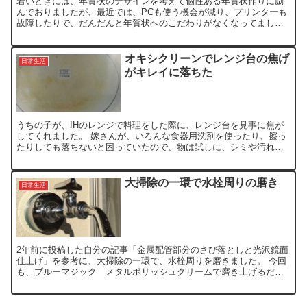
若いときには、年賀状のデザインを考えて個性ある年賀状作りに励
んでおりましたが、最近では、PCも使う機会が減り、プリンターも
故障したりで、だんだんと年賀状へのこだわりがなくなってまし
た。 数年前から、何度か年賀状を出すのをやめようと思い、来れ...
オキシクリーンでレンジ台の焦げ
日常生活
がキレイに落ちた
うちの子が、IHのレンジで料理をした際に、レンジ台を見事に焦が
してくれました。 嫁さんが、いろんな食器用洗剤を使ったり、擦っ
たりしても落ちないと困っていたので、物は試しに、シミや汚れが
落ちると評判のオキシクリーンを買ってきて試してみました。...
大掃除の一環で水栓周りの磨き
日常生活
2年前に投稿した自分の記事「金属配管部分のさび落としと光沢鏡面
仕上げ」を参考に、大掃除の一環で、水栓周りを磨きました。 今回
も、ブルーマジック メタルポリッシュクリームで磨き上げるだけ
で、簡単です。 外のスロップシンクの水栓は、2年も経過す...