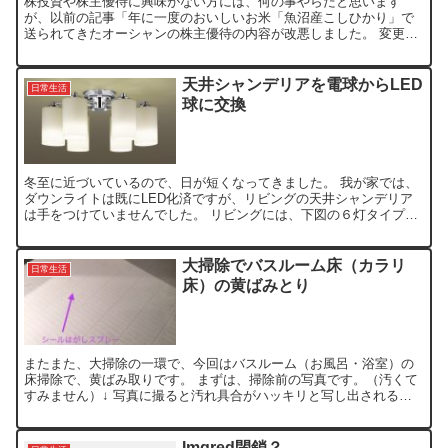
株投資や株主優待に興味がない方には、何の事やらだと思います
が、以前の記事「年に一度のおいしいお米「魚沼産こしひかり」で
送られてきたオーシャンの株主優待の内容が改悪しました。 変更
前：100株以上で、魚沼産コシヒカリ５kg相当（年２回） 変更...
天井シャンデリアを電球からLED
日常生活
球に交換
冬至に近づいているので、日が短くなってきました。 我が家では、
ダウンライトは既にLED化済ですが、リビングの天井シャンデリア
は手をつけていませんでした。 リビングには、下図の６灯タイプの
天井シャンデリアを付けてます。 この球には、Panas...
大掃除でバスルーム床（カラリ
日常生活
床）の黄ばみとり
またまた、大掃除の一環で、今回はバスルーム（お風呂・浴室）の
床掃除で、黄ばみ取りです。 まずは、掃除前の写真です。（汚くて
すみません）↓ 写真に撮ると汚れ具合がハッキリと写し出されるの
ですが、実際に見るとは、こんなに酷くないんですがねー。(...
Imgred閉鎖？