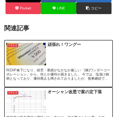
Pocket
LINE
コピー
関連記事
頑張れ！ワングー
日常生活
RIZAP傘下になり、経営・業績がなかなか厳しい「(株)ワンダーコー
ポレーション」から、何とか優待が届きました。 今では、塩漬け銘
柄となっており、優待廃止も噂されておりましたが、無事継続で良
かったです。 長期保有で、すでに損失分の優待ポイン...
オーシャン改悪で案の定下落
日常生活