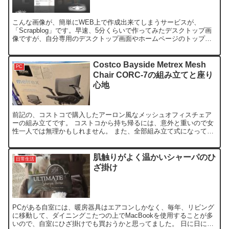
こんな画像が、簡単にWEB上で作成出来てしまうサービスが、
「Scrapblog」です。早速、5分くらいで作ってみたデスクトップ画
像ですが、自分専用のデスクトップ画面やホームページのトップ画
像を作るのに、便利なサービスではないでしょうか。 今...
Costco Bayside Metrex Mesh
PC
Chair CORC-7の組み立てと座り
心地
前記の、コストコで購入したアーロン風なメッシュオフィスチェア
ーの組み立てです。 コストコから持ち帰るには、意外と重いので女
性一人では無理かもしれません。 また、全部組み立て式になってい
ます。 大きさ等の仕様はこのようになっておりますので、ご...
肌触りがよく温かいシャーパのひ
日常生活
ざ掛け
PCがある自室には、暖房器具はエアコンしかなく、毎年、リビング
に移動して、ダイニングこたつの上でMacBookを使用することが多
いので、自室にひざ掛けでも買おうかと思ってました。 日に日に寒