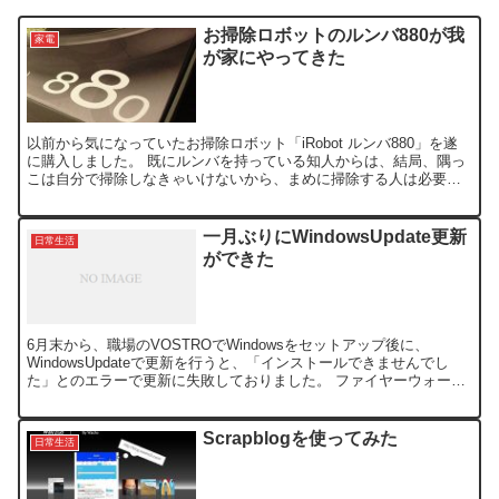
お掃除ロボットのルンバ880が我
家電
が家にやってきた
以前から気になっていたお掃除ロボット「iRobot ルンバ880」を遂
に購入しました。 既にルンバを持っている知人からは、結局、隅っ
こは自分で掃除しなきゃいけないから、まめに掃除する人は必要な
いかも？みたいな事を聞いていたし、値段も高いし、...
一月ぶりにWindowsUpdate更新
日常生活
ができた
6月末から、職場のVOSTROでWindowsをセットアップ後に、
WindowsUpdateで更新を行うと、「インストールできませんでし
た」とのエラーで更新に失敗しておりました。 ファイヤーウォール
を「切」にしてみたり、Spybotを無効に...
Scrapblogを使ってみた
日常生活