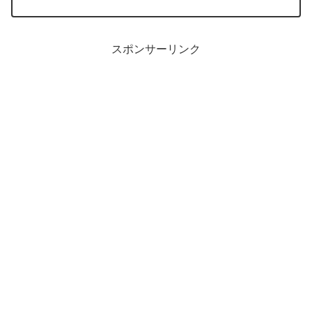
むらん亭 ブラック NF-RT800-Kを購入しました...
スポンサーリンク