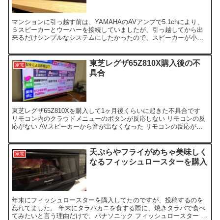
マンションに引っ越す前は、YAMAHAのAVアンプで5.1chにより、
５スピーカーとウーハーを接続していましたが、引っ越してから出
来るだけシンプルなシステムにしたかったので、スピーカーが小さ
く、音響もそれなりのSony HT-ST3を購入し...
東芝レグザ65Z810X購入後の不
家電
具合
東芝レグザ65Z810Xを購入して1ヶ月後くらいに起きた不具合です
リモコン内のクラウドメニューのボタンが反応しない リモコンの反
応がない AVスピーカーから音が出なくなった リモコンの反応がな
いのは、電池を疑ったのですが、テレビ側の電源ボ...
天ぷらやフライがめちゃ美味しく
家電
なるフィッシュロースターを購入
年末にフィッシュロースターを購入してたのですが、投稿するのを
忘れてました。 年末にタラバカニを食する際に、焼きタラバで食べ
てみたいと言う理由だけで、パナソニック フィッシュロースター け