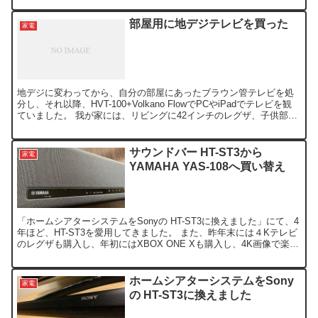
部屋用に地デジテレビを買った
家電
地デジに変わってから、自分の部屋にあったブラウン管テレビを処
分し、それ以降、HVT-100+Volkano FlowでPCやiPadでテレビを観
ていました。 我が家には、リビングに42インチのレグザ、子供部屋
に32インチのヴィエラ、寝室に1...
サウンドバー HT-ST3から
家電
YAMAHA YAS-108へ買い替え
「ホームシアターシステムをSonyの HT-ST3に換えました」にて、4
年ほど、HT-ST3を愛用してきました。 また、昨年末には４Kテレビ
のレグザも購入し、年初にはXBOX ONE Xも購入し、4K画像で楽し
んでいたつもりのはずが、実は最...
ホームシアターシステムをSony
家電
の HT-ST3に換えました