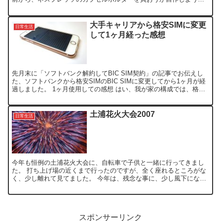
思案していました。 Amazonなどのネットショップでも...
大手キャリアから格安SIMに変更
日常生活
して1ヶ月経った感想
先月末に「ソフトバンク解約してBIC SIM契約」の記事でお伝えし
た、ソフトバンクから格安SIMのBIC SIMに変更してから1ヶ月が経
過しました。 1ヶ月使用しての感想 はい、我が家の構成では、格安
SIMにして大満足でした。 料金 ソフト...
土浦花火大会2007
日常生活
今年も恒例の土浦花火大会に、自転車で子供と一緒に行ってきまし
た。 打ち上げ場の近くまで行ったのですが、全く座れるところがな
く、少し離れて見てました。 今年は、残念な事に、少し風下になっ
ていたので、写真を撮るには、煙が邪魔で、綺麗な写真は撮れ...
スポンサーリンク