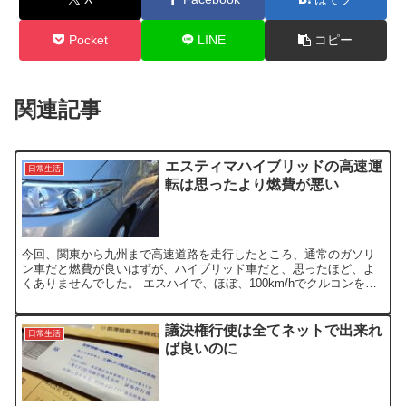
Pocket
LINE
コピー
関連記事
エスティマハイブリッドの高速運
日常生活
転は思ったより燃費が悪い
今回、関東から九州まで高速道路を走行したところ、通常のガソリ
ン車だと燃費が良いはずが、ハイブリッド車だと、思ったほど、よ
くありませんでした。 エスハイで、ほぼ、100km/hでクルコンを多
用し、往復2800kmで給油４回で、燃費が約14km...
議決権行使は全てネットで出来れ
日常生活
ば良いのに