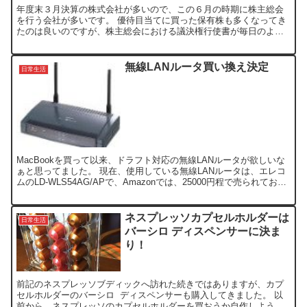
年度末３月決算の株式会社が多いので、この６月の時期に株主総会
を行う会社が多いです。 優待目当てに買った保有株も多くなってき
たのは良いのですが、株主総会における議決権行使書が毎日のよう
に送られてきます。 上写真は送られてきた一部の株主総会案内...
無線LANルータ買い換え決定
日常生活
MacBookを買って以来、ドラフト対応の無線LANルータが欲しいな
ぁと思ってました。 現在、使用している無線LANルータは、エレコ
ムのLD-WLS54AG/APで、Amazonでは、25000円程で売られてお
り、購入当時は93％オフで買っ...
ネスプレッソカプセルホルダーは
日常生活
バーシロ ディスペンサーに決ま
り！
前記のネスプレッソブディックへ訪れた続きではありますが、カプ
セルホルダーのバーシロ ディスペンサーも購入してきました。 以
前から、ネスプレッソのカプセルホルダーを買おうか自作しようか