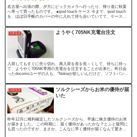
名古屋へ出張の際、夕方にビックカメラへ行ったり、帰り道に秋葉
へ寄って買ったものです。 ●ipod touch ケース 今まで、ipod touch
を、ほぼ日手帳のカバーの中に入れて持ち歩いていてて、ケースを
買っていなかったので、購入。 既に...
ようやく705NK充電台注文
日常生活
入荷してもすぐに売り切れ、再入荷を首を長～くして、待ちに待っ
て、ようやく705NK専用の充電台を注文することが出来た。昨日会
ったdocomoユーザの人も、"Nokiaが欲しいんだけど、ソフトバンク
なんだよね～"って言われ、ちょっぴり自己満足...
ソルクシーズからお米の優待が届
日常生活
いた
昨年12月に権利確定したソルクシーズから、早速に株主優待のお米
が届きました。 この時期に、届く優待があったかな？とふと疑問に
も思ったのですが、まさか、こんなに早く優待が届くなんて驚きで
す。 比較的、安価な株で、年2回2kgのお米を貰えるので...