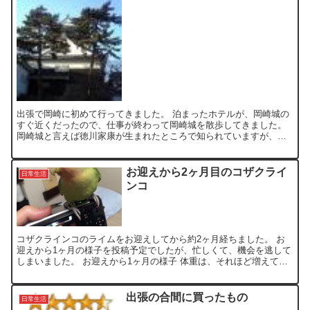
出張で岡崎に初めて行ってきました。 泊まったホテルが、岡崎城の
すぐ近くだったので、仕事が終わって岡崎城を散歩してきました。
岡崎城と言えば徳川家康が生まれたところで知られていますが、思
ったよりも小さくて、一通り見て回るのに30分かからないく...
お迎えから2ヶ月目のコザクライ
日常生活
ンコ
コザクラインコのライムをお迎えしてから約2ヶ月経ちました。 お
迎えから1ヶ月の様子を投稿予定でしたが、忙しくて、機会を逃して
しまいました。 お迎えから1ヶ月の様子 体重は、それほど増えてい
ませんが、45〜47g程で安定しています。 雛の時に...
出張の合間に買ったもの
日常生活