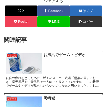
シェアする
X
Facebook
はてブ
Pocket
LINE
コピー
関連記事
お風呂でゲーム・ビデオ
日常生活
試合の疲れをとるために、近くのスーパー銭湯「湯楽の里」に行
き、露天風呂や、壷風呂で一人ゆっくり入っていた時に、この状態
でゲームやビデオが見られたらいいのになぁと思いました。これか
らの時期、ゆっくり湯舟に入ることも多いので、今さらかも知れま
せ...
岡崎城
日常生活