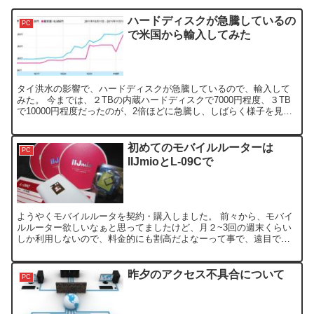
ハードディスクが急騰しているの
PC
で米国から輸入してみた
タイ洪水の影響で、ハードディスクが急騰しているので、輸入して
みた。 今までは、２TBの内蔵ハードディスクで7000円程度、３TB
で10000円程度だったのが、2倍ほどに急騰し、しばらく様子を見よ
うかと思っていましたが、値下がりするまでに、半...
初めてのモバイルルーターは
PC
IIJmioとL-09Cで
ようやくモバイルルータを契約・購入しました。 前々から、モバイ
ルルーター欲しいなぁと思ってましたけど、月２~3回の週末くらい
しか利用しないので、料金的にも割高だよなーって事で、遠目で指
くわえて見てた状態でした。 つい最近になって（数ヶ月前で...
昨夕のアクセス不具合について
PC