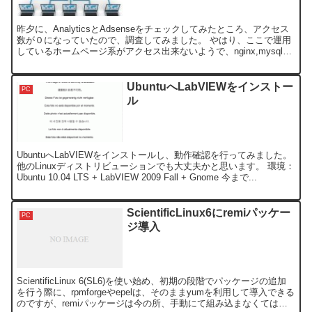
昨夕に、AnalyticsとAdsenseをチェックしてみたところ、アクセス
数が０になっていたので、調査してみました。 やはり、ここで運用
しているホームページ系がアクセス出来ないようで、nginx,mysql関
連が落ちたのか、それとも攻撃受...
UbuntuへLabVIEWをインストー
PC
ル
UbuntuへLabVIEWをインストールし、動作確認を行ってみました。
他のLinuxディストリビューションでも大丈夫かと思います。 環境：
Ubuntu 10.04 LTS + LabVIEW 2009 Fall + Gnome 今まで...
ScientificLinux6にremiパッケー
PC
ジ導入
ScientificLinux 6(SL6)を使い始め、初期の段階でパッケージの追加
を行う際に、rpmforgeやepelは、そのままyumを利用して導入できる
のですが、remiパッケージは今の所、手動にて組み込まなくてはな